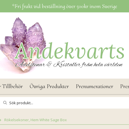
*Fri frakt vid beställning över 500kr inom Sverige
 Tillbehör
Övriga Produkter
Prenumerationer
Pre
Rökelsekoner, Hem White Sage Box