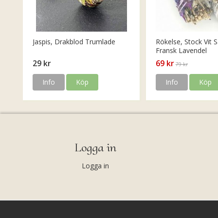
Jaspis, Drakblod Trumlade
Rökelse, Stock Vit S
Fransk Lavendel
29 kr
69 kr
79 kr
Info
Köp
Info
Köp
Logga in
Logga in