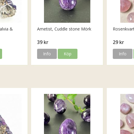
alvia &
Ametist, Cuddle stone Mörk
Rosenkvar
39 kr
29 kr
Info
Köp
Info