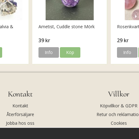
alvia &
Ametist, Cuddle stone Mörk
Rosenkvar
39 kr
29 kr
Info
Köp
Info
Kontakt
Villkor
Kontakt
Köpvillkor & GDPR
Återförsäljare
Retur och reklamatio
Jobba hos oss
Cookies
Om oss
Cookie-inställningar