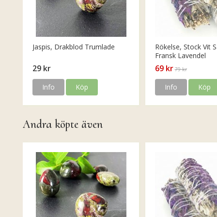
Jaspis, Drakblod Trumlade
Rökelse, Stock Vit S
Fransk Lavendel
29 kr
69 kr
79 kr
Info
Köp
Info
Köp
Andra köpte även