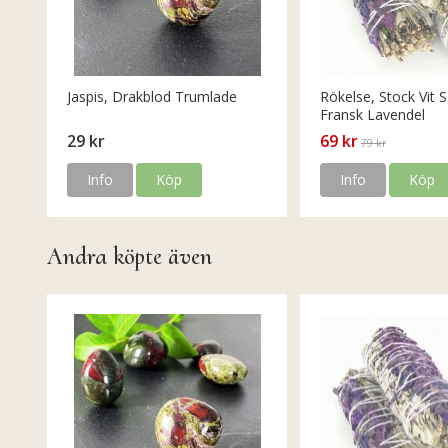
Jaspis, Drakblod Trumlade
Rökelse, Stock Vit S
Fransk Lavendel
29 kr
69 kr
79 kr
Info
Köp
Info
Köp
Andra köpte även