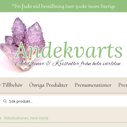
*Fri frakt vid beställning över 500kr inom Sverige
 Tillbehör
Övriga Produkter
Prenumerationer
Pre
Rökelsekoner, Hem Vanilj