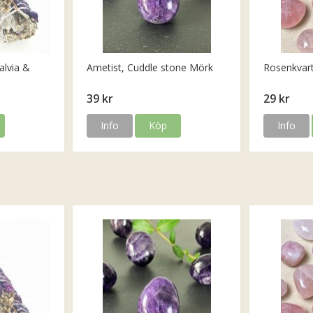
alvia &
Ametist, Cuddle stone Mörk
Rosenkvar
39 kr
29 kr
Info
Köp
Info