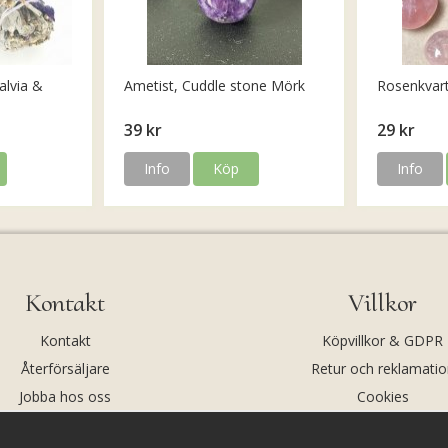
alvia &
Ametist, Cuddle stone Mörk
Rosenkvar
39 kr
29 kr
Info
Köp
Info
Kontakt
Villkor
Kontakt
Köpvillkor & GDPR
Återförsäljare
Retur och reklamatio
Jobba hos oss
Cookies
Om oss
Cookie-inställningar