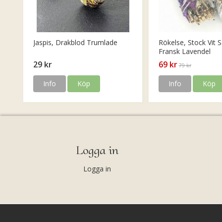
Jaspis, Drakblod Trumlade
Rökelse, Stock Vit S
Fransk Lavendel
29 kr
69 kr
79 kr
Info
Köp
Info
Köp
Logga in
Logga in