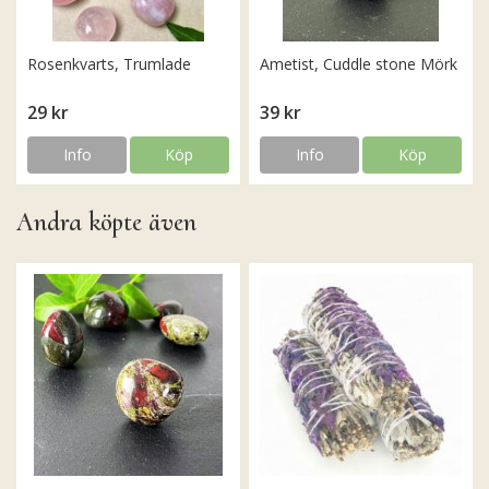
Rosenkvarts, Trumlade
Ametist, Cuddle stone Mörk
29 kr
39 kr
Info
Köp
Info
Köp
Andra köpte även