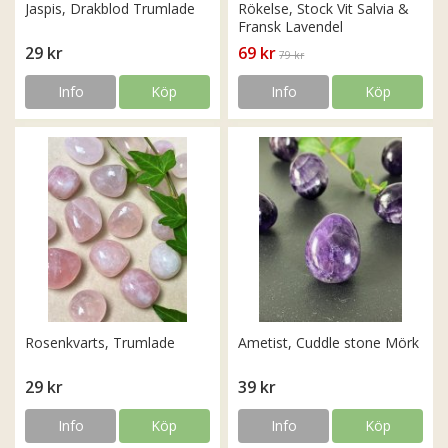
Jaspis, Drakblod Trumlade
Rökelse, Stock Vit Salvia &
Fransk Lavendel
29 kr
69 kr
79 kr
Info
Köp
Info
Köp
Rosenkvarts, Trumlade
Ametist, Cuddle stone Mörk
29 kr
39 kr
Info
Köp
Info
Köp