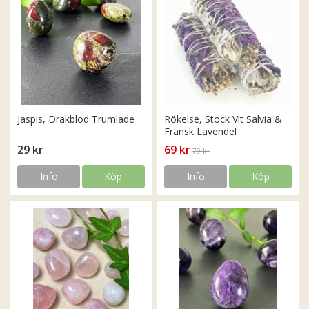
Jaspis, Drakblod Trumlade
Rökelse, Stock Vit Salvia &
Fransk Lavendel
29 kr
69 kr
79 kr
Info
Köp
Info
Köp