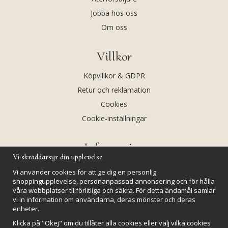
Jobba hos oss
Om oss
Villkor
Köpvillkor & GDPR
Retur och reklamation
Cookies
Cookie-inställningar
Information
Vi skräddarsyr din upplevelse
Andekvarts AB
Vi använder cookies för att ge dig en personlig
Kalendarium
shoppingupplevelse, personanpassad annonsering och för hålla
våra webbplatser tillförlitliga och säkra. För detta ändamål samlar
Nyheter
vi in information om användarna, deras mönster och deras
enheter.
Nyhetsbrev
Klicka på "Okej" om du tillåter alla cookies eller välj vilka cookies
Kristaller och fairtrade