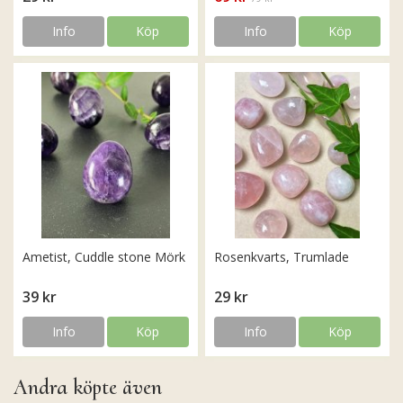
Info
Köp
Info
Köp
Ametist, Cuddle stone Mörk
Rosenkvarts, Trumlade
39 kr
29 kr
Info
Köp
Info
Köp
Andra köpte även