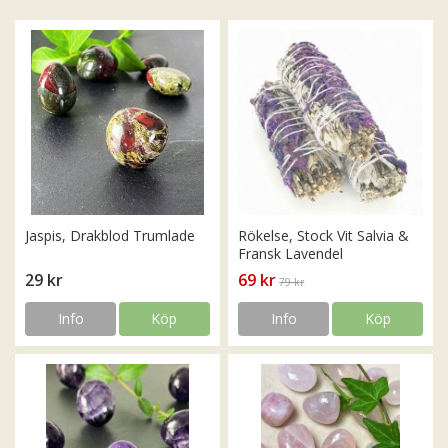
Jaspis, Drakblod Trumlade
Rökelse, Stock Vit Salvia &
Fransk Lavendel
29 kr
69 kr
79 kr
Info
Köp
Info
Köp