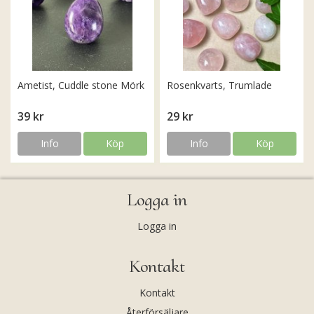
Ametist, Cuddle stone Mörk
Rosenkvarts, Trumlade
39 kr
29 kr
Info
Köp
Info
Köp
Logga in
Logga in
Kontakt
Kontakt
Återförsäljare