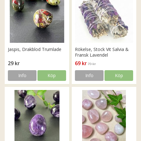
Jaspis, Drakblod Trumlade
Rökelse, Stock Vit Salvia &
Fransk Lavendel
29 kr
69 kr
79 kr
Info
Köp
Info
Köp