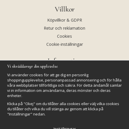
Villkor
Köpvillkor & GDPR
Retur och reklamation
Cookies
Cookie-inställningar
Information
Vi skräddarsyr din upplevelse
Andekvarts AB
Vi använder cookies för att ge dig en personlig
Kalendarium
shoppingupplevelse, personanpassad annonsering och för hålla
våra webbplatser tillförlitliga och säkra. För detta ändamål samlar
Nyheter
vi in information om användarna, deras mönster och deras
Nyhetsbrev
enheter.
Kristaller och fairtrade
Klicka på "Okej" om du tillåter alla cookies eller välj vilka cookies
du tillåter och vilka du vill stänga av genom att klicka på
Rena & Ladda kristaller
"Inställningar" nedan.
GPSR
Inställningar