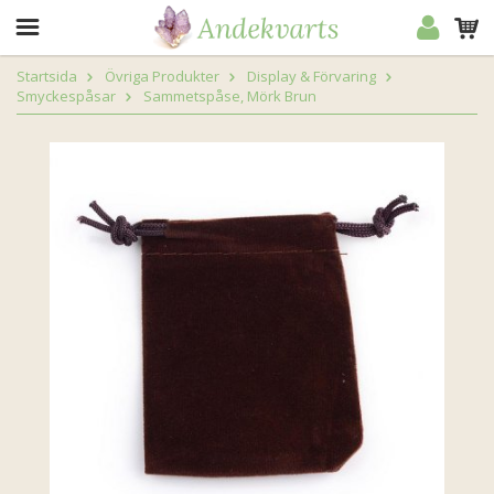
Startsida
Övriga Produkter
Display & Förvaring
Smyckespåsar
Sammetspåse, Mörk Brun