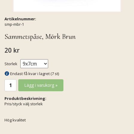
Artikelnummer:
smp-mbr-1
Sammetspåse, Mörk Brun
20 kr
Storlek
Endast få kvar i lagret (7 st)
Lägg i varukorg »
Produktbeskrivning:
Pris/styck välj storlek
Hög kvalitet