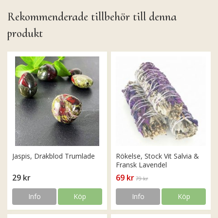
Rekommenderade tillbehör till denna
produkt
Jaspis, Drakblod Trumlade
Rökelse, Stock Vit Salvia &
Fransk Lavendel
29 kr
69 kr
79 kr
Info
Köp
Info
Köp