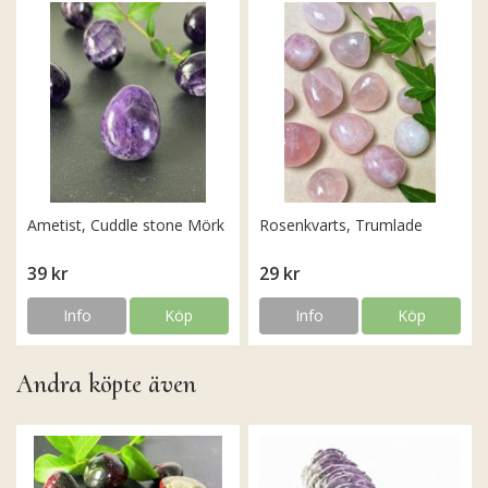
Ametist, Cuddle stone Mörk
Rosenkvarts, Trumlade
39 kr
29 kr
Info
Köp
Info
Köp
Andra köpte även