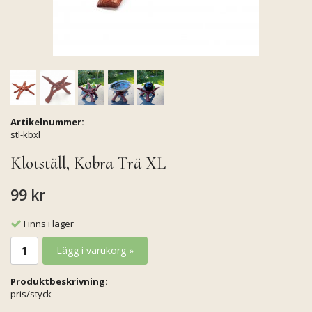
Artikelnummer:
stl-kbxl
Klotställ, Kobra Trä XL
99 kr
Finns i lager
Lägg i varukorg »
Produktbeskrivning:
pris/styck