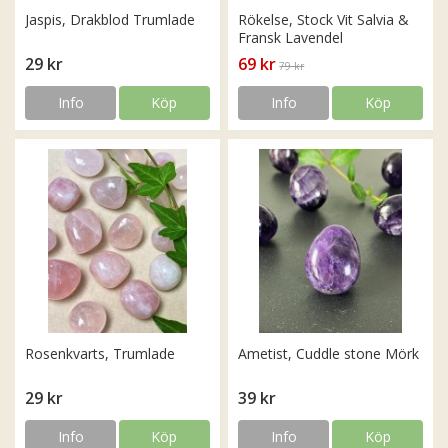
Jaspis, Drakblod Trumlade
Rökelse, Stock Vit Salvia &
Fransk Lavendel
29 kr
69 kr
79 kr
Info
Köp
Info
Köp
Rosenkvarts, Trumlade
Ametist, Cuddle stone Mörk
29 kr
39 kr
Info
Köp
Info
Köp