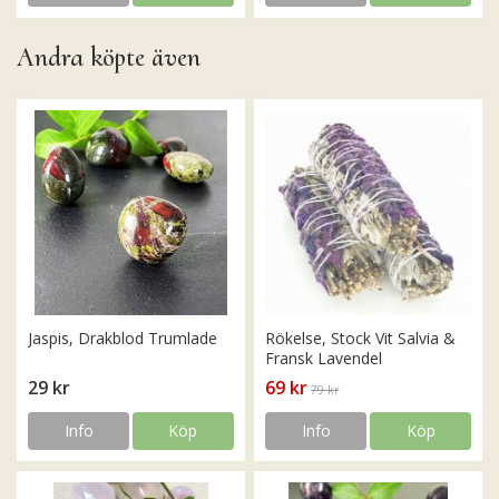
Andra köpte även
Jaspis, Drakblod Trumlade
Rökelse, Stock Vit Salvia &
Fransk Lavendel
29 kr
69 kr
79 kr
Info
Köp
Info
Köp