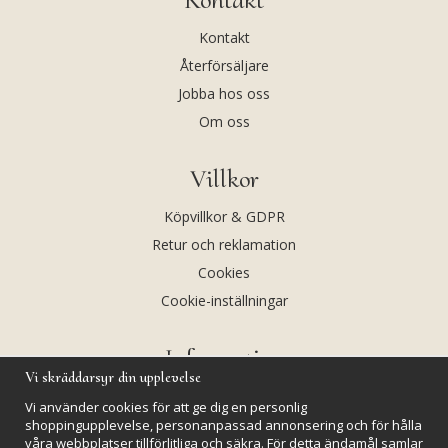
Kontakt
Återförsäljare
Jobba hos oss
Om oss
Villkor
Köpvillkor & GDPR
Retur och reklamation
Cookies
Cookie-inställningar
Information
Vi skräddarsyr din upplevelse
Andekvarts AB
Vi använder cookies för att ge dig en personlig
Kalendarium
shoppingupplevelse, personanpassad annonsering och för hålla
våra webbplatser tillförlitliga och säkra. För detta ändamål samlar