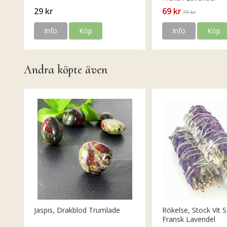
29 kr
69 kr
79 kr
Info
Köp
Info
Köp
Andra köpte även
Jaspis, Drakblod Trumlade
Rökelse, Stock Vit S
Fransk Lavendel