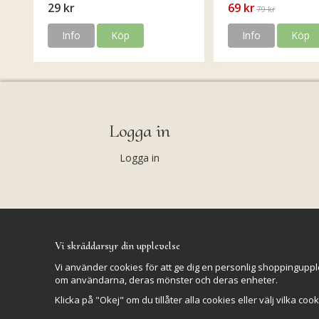
29 kr
69 kr
79 kr
Info
Köp
Info
Köp
Logga in
Logga in
Vi skräddarsyr din upplevelse
Vi använder cookies för att ge dig en personlig shoppinguppl
om användarna, deras mönster och deras enheter.
Klicka på "Okej" om du tillåter alla cookies eller välj vilka coo