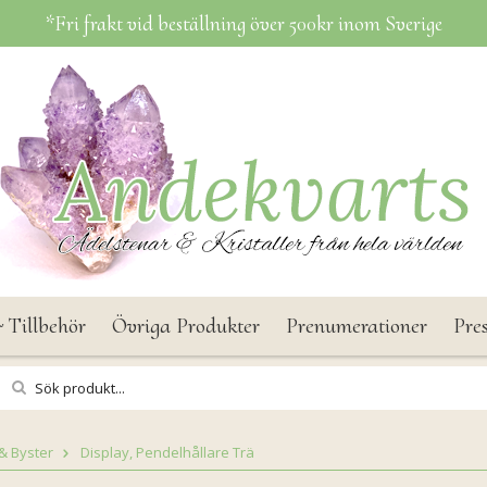
*Fri frakt vid beställning över 500kr inom Sverige
 Tillbehör
Övriga Produkter
Prenumerationer
Pre
& Byster
Display, Pendelhållare Trä