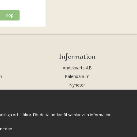
Köp
Information
Andekvarts AB
n
Kalendarium
Nyheter
Nyhetsbrev
Kristaller och fairtrade
Rena & Ladda kristaller
itliga och säkra. För detta ändamål samlar vi in information
GPSR
r" nedan.