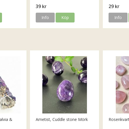
39 kr
29 kr
Info
Köp
Info
alvia &
Ametist, Cuddle stone Mörk
Rosenkvar