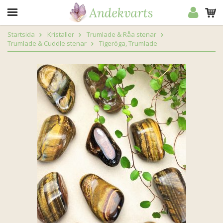
Startsida
Kristaller
Trumlade & Råa stenar
Trumlade & Cuddle stenar
Tigeröga, Trumlade