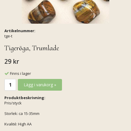
Artikelnummer:
tge-t
Tigeröga, Trumlade
29 kr
Finns i lager
Lägg i varukorg »
Produktbeskrivning:
Pris/styck
Storlek: ca 15-35mm
Kvalité: High AA