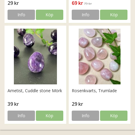
29 kr
69 kr
79 kr
Info
Köp
Info
Köp
Ametist, Cuddle stone Mörk
Rosenkvarts, Trumlade
39 kr
29 kr
Info
Köp
Info
Köp