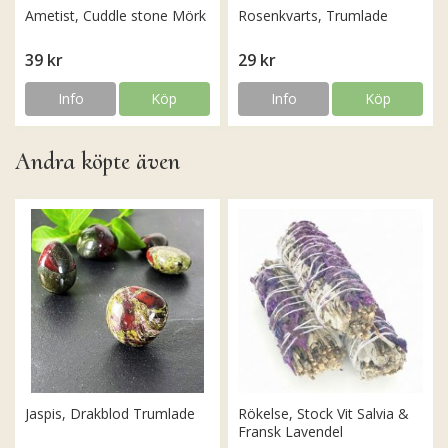
Ametist, Cuddle stone Mörk
Rosenkvarts, Trumlade
39 kr
29 kr
Info
Köp
Info
Köp
Andra köpte även
Jaspis, Drakblod Trumlade
Rökelse, Stock Vit Salvia &
Fransk Lavendel