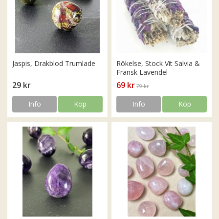
Jaspis, Drakblod Trumlade
Rökelse, Stock Vit Salvia &
Fransk Lavendel
29 kr
69 kr
79 kr
Info
Köp
Info
Köp