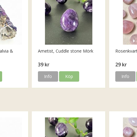
alvia &
Ametist, Cuddle stone Mörk
Rosenkvar
39 kr
29 kr
Info
Köp
Info