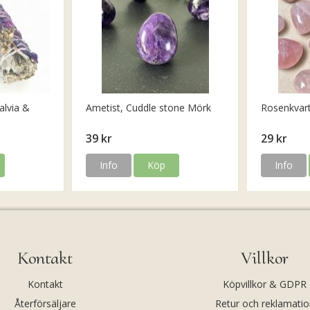
alvia &
Ametist, Cuddle stone Mörk
Rosenkvar
39 kr
29 kr
Info
Köp
Info
Kontakt
Villkor
Kontakt
Köpvillkor & GDPR
Återförsäljare
Retur och reklamatio