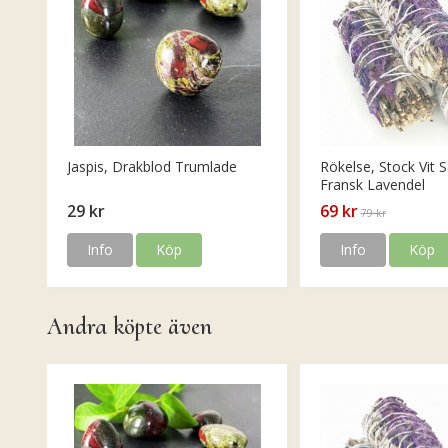
Jaspis, Drakblod Trumlade
Rökelse, Stock Vit S
Fransk Lavendel
29 kr
69 kr
79 kr
Info
Köp
Info
Köp
Andra köpte även