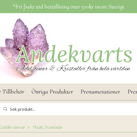
*Fri frakt vid beställning över 500kr inom Sverige
 Tillbehör
Övriga Produkter
Prenumerationer
Pre
Cuddle stenar
Thulit, Trumlade