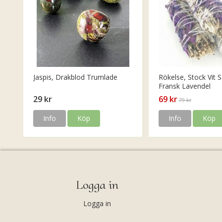
Jaspis, Drakblod Trumlade
Rökelse, Stock Vit S
Fransk Lavendel
29 kr
69 kr
79 kr
Info
Köp
Info
Köp
Logga in
Logga in