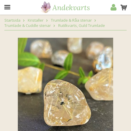
Startsida
Kristaller
Trumlade & Råa stenar
Trumlade & Cuddle stenar
Rutilkvarts, Guld Trumlade