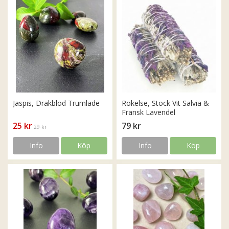
Jaspis, Drakblod Trumlade
Rökelse, Stock Vit Salvia &
Fransk Lavendel
25 kr
79 kr
29 kr
Info
Köp
Info
Köp