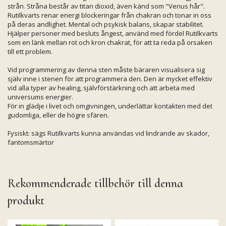
strån. Stråna består av titan dioxid, även känd som "Venus hår".
Rutilkvarts renar energi blockeringar från chakran och tonar in oss
på deras andlighet. Mental och psykisk balans, skapar stabilitet.
Hjälper personer med besluts ångest, använd med fördel Rutilkvarts
som en länk mellan rot och kron chakrat, för att ta reda på orsaken
till ett problem.
Vid programmering av denna sten måste bäraren visualisera sig
själv inne i stenen för att programmera den. Den är mycket effektiv
vid alla typer av healing, självförstärkning och att arbeta med
universums energier.
För in glädje i livet och omgivningen, underlättar kontakten med det
gudomliga, eller de högre sfären.
Fysiskt: sägs Rutilkvarts kunna användas vid lindrande av skador,
fantomsmärtor
Rekommenderade tillbehör till denna
produkt