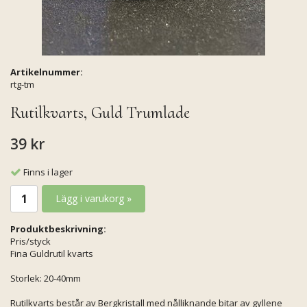
Artikelnummer:
rtg-tm
Rutilkvarts, Guld Trumlade
39 kr
Finns i lager
Lägg i varukorg »
Produktbeskrivning:
Pris/styck
Fina Guldrutil kvarts
Storlek: 20-40mm
Rutilkvarts består av Bergkristall med nålliknande bitar av gyllene