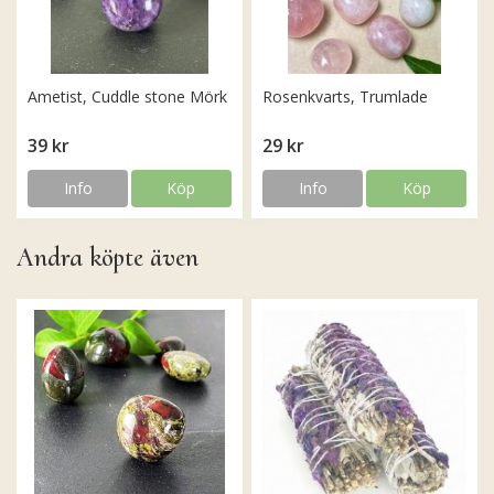
Ametist, Cuddle stone Mörk
Rosenkvarts, Trumlade
39 kr
29 kr
Info
Köp
Info
Köp
Andra köpte även