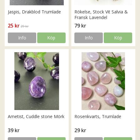
Jaspis, Drakblod Trumlade
Rökelse, Stock Vit Salvia &
Fransk Lavendel
25 kr
79 kr
29 kr
Info
Köp
Info
Köp
Ametist, Cuddle stone Mörk
Rosenkvarts, Trumlade
39 kr
29 kr