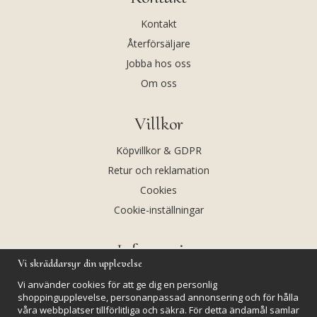
Kontakt
Återförsäljare
Jobba hos oss
Om oss
Villkor
Köpvillkor & GDPR
Retur och reklamation
Cookies
Cookie-inställningar
Information
Vi skräddarsyr din upplevelse
Andekvarts AB
Vi använder cookies för att ge dig en personlig
Kalendarium
shoppingupplevelse, personanpassad annonsering och för hålla
våra webbplatser tillförlitliga och säkra. För detta ändamål samlar
Nyheter