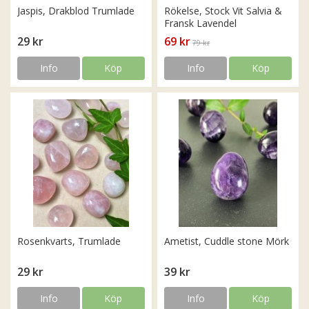
Jaspis, Drakblod Trumlade
Rökelse, Stock Vit Salvia &
Fransk Lavendel
29 kr
69 kr
79 kr
Info
Köp
Info
Köp
Rosenkvarts, Trumlade
Ametist, Cuddle stone Mörk
29 kr
39 kr
Info
Köp
Info
Köp