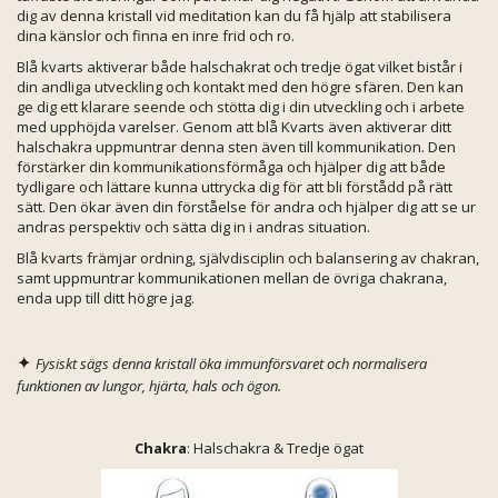
dig av denna kristall vid meditation kan du få hjälp att stabilisera
dina känslor och finna en inre frid och ro.
Blå kvarts aktiverar både halschakrat och tredje ögat vilket bistår i
din andliga utveckling och kontakt med den högre sfären. Den kan
ge dig ett klarare seende och stötta dig i din utveckling och i arbete
med upphöjda varelser. Genom att blå Kvarts även aktiverar ditt
halschakra uppmuntrar denna sten även till kommunikation. Den
förstärker din kommunikationsförmåga och hjälper dig att både
tydligare och lättare kunna uttrycka dig för att bli förstådd på rätt
sätt. Den ökar även din förståelse för andra och hjälper dig att se ur
andras perspektiv och sätta dig in i andras situation.
Blå kvarts främjar ordning, självdisciplin och balansering av chakran,
samt uppmuntrar kommunikationen mellan de övriga chakrana,
enda upp till ditt högre jag.
✦
Fysiskt sägs denna kristall öka immunförsvaret och normalisera
funktionen av lungor, hjärta, hals och ögon.
Chakra
: Halschakra & Tredje ögat