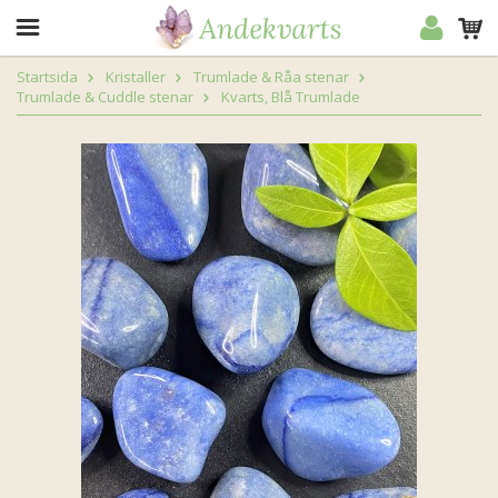
Startsida
Kristaller
Trumlade & Råa stenar
Trumlade & Cuddle stenar
Kvarts, Blå Trumlade