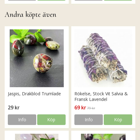
Andra köpte även
Jaspis, Drakblod Trumlade
Rökelse, Stock Vit Salvia &
Fransk Lavendel
29 kr
69 kr
79 kr
Info
Köp
Info
Köp