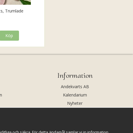
ts, Trumlade
Köp
Information
Andekvarts AB
n
Kalendarium
Nyheter
Nyhetsbrev
Kristaller och fairtrade
Rena & Ladda kristaller
itliga och säkra. För detta ändamål samlar vi in information