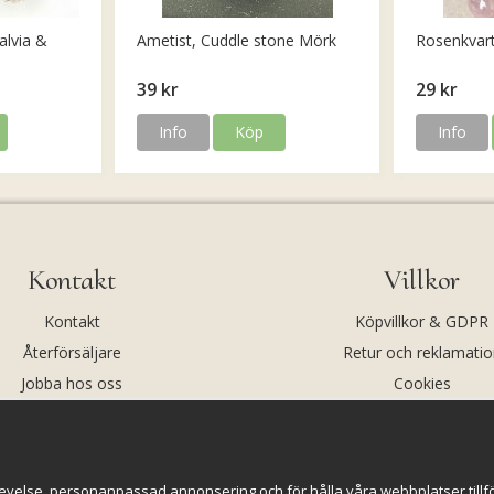
alvia &
Ametist, Cuddle stone Mörk
Rosenkvar
39 kr
29 kr
Info
Köp
Info
Kontakt
Villkor
Kontakt
Köpvillkor & GDPR
Återförsäljare
Retur och reklamatio
Jobba hos oss
Cookies
Om oss
Cookie-inställningar
evelse, personanpassad annonsering och för hålla våra webbplatser tillförl