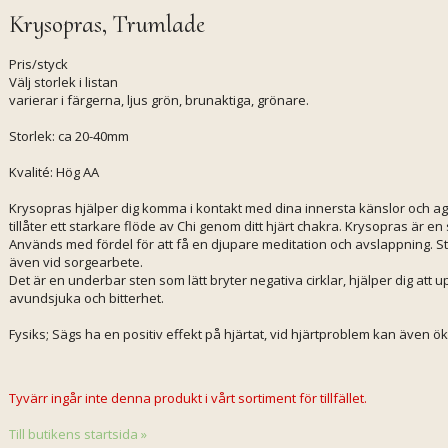
Krysopras, Trumlade
Pris/styck
Välj storlek i listan
varierar i färgerna, ljus grön, brunaktiga, grönare.
Storlek: ca 20-40mm
Kvalité: Hög AA
Krysopras hjälper dig komma i kontakt med dina innersta känslor och age
tillåter ett starkare flöde av Chi genom ditt hjärt chakra. Krysopras är 
Används med fördel för att få en djupare meditation och avslappning. St
även vid sorgearbete.
Det är en underbar sten som lätt bryter negativa cirklar, hjälper dig att 
avundsjuka och bitterhet.
Fysiks; Sägs ha en positiv effekt på hjärtat, vid hjärtproblem kan även öka 
Tyvärr ingår inte denna produkt i vårt sortiment för tillfället.
Till butikens startsida »