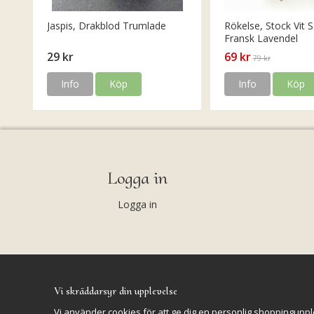
Jaspis, Drakblod Trumlade
Rökelse, Stock Vit S
Fransk Lavendel
29 kr
69 kr
79 kr
Info
Köp
Info
Köp
Logga in
Logga in
Vi skräddarsyr din upplevelse
Vi använder cookies för att ge dig en personlig shoppinguppl