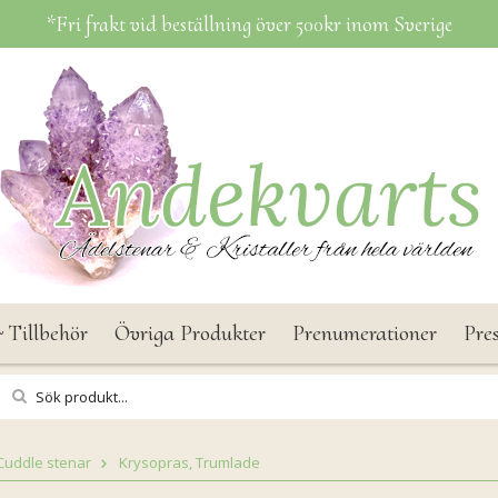
*Fri frakt vid beställning över 500kr inom Sverige
 Tillbehör
Övriga Produkter
Prenumerationer
Pre
Cuddle stenar
Krysopras, Trumlade