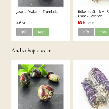
Jaspis, Drakblod Trumlade
Rökelse, Stock Vit S
Fransk Lavendel
29 kr
69 kr
79 kr
Info
Köp
Info
Köp
Andra köpte även