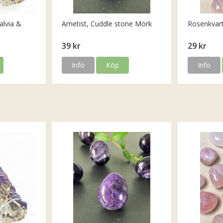
alvia &
Ametist, Cuddle stone Mörk
Rosenkvar
39 kr
29 kr
Info
Köp
Info