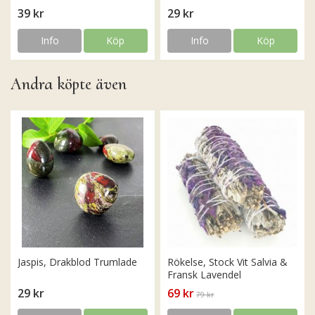
39 kr
29 kr
Info
Köp
Info
Köp
Andra köpte även
Jaspis, Drakblod Trumlade
Rökelse, Stock Vit Salvia &
Fransk Lavendel
29 kr
69 kr
79 kr