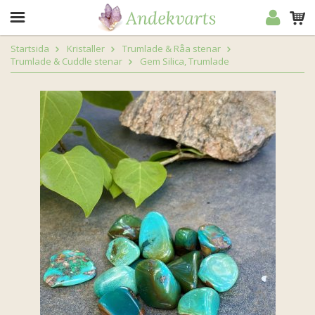
Startsida
Kristaller
Trumlade & Råa stenar
Trumlade & Cuddle stenar
Gem Silica, Trumlade