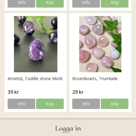
Info
Köp
Info
Köp
Ametist, Cuddle stone Mörk
Rosenkvarts, Trumlade
39 kr
29 kr
Info
Köp
Info
Köp
Logga in