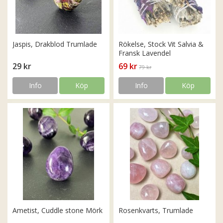
Jaspis, Drakblod Trumlade
Rökelse, Stock Vit Salvia &
Fransk Lavendel
29 kr
69 kr
79 kr
Info
Köp
Info
Köp
Ametist, Cuddle stone Mörk
Rosenkvarts, Trumlade