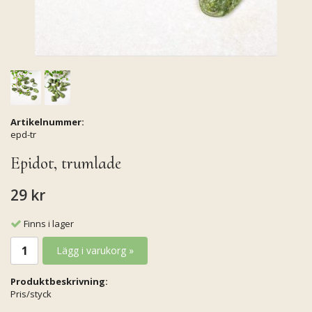
Artikelnummer:
epd-tr
Epidot, trumlade
29 kr
Finns i lager
Lägg i varukorg »
Produktbeskrivning:
Pris/styck