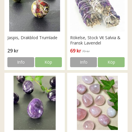
Jaspis, Drakblod Trumlade
Rökelse, Stock Vit Salvia &
Fransk Lavendel
29 kr
69 kr
79 kr
Info
Köp
Info
Köp