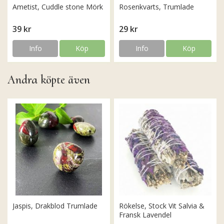
Ametist, Cuddle stone Mörk
Rosenkvarts, Trumlade
39 kr
29 kr
Info
Köp
Info
Köp
Andra köpte även
Jaspis, Drakblod Trumlade
Rökelse, Stock Vit Salvia &
Fransk Lavendel