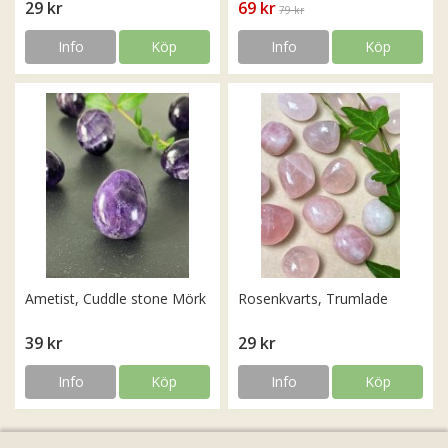
29 kr
69 kr
79 kr
Info
Köp
Info
Köp
Ametist, Cuddle stone Mörk
Rosenkvarts, Trumlade
39 kr
29 kr
Info
Köp
Info
Köp