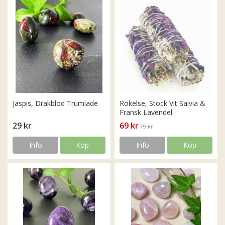
Jaspis, Drakblod Trumlade
Rökelse, Stock Vit Salvia &
Fransk Lavendel
29 kr
69 kr
79 kr
Info
Köp
Info
Köp