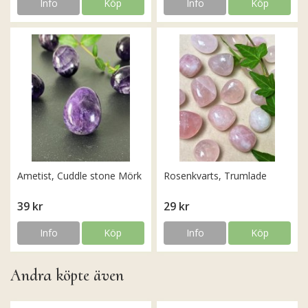
Info
Köp
Info
Köp
Ametist, Cuddle stone Mörk
Rosenkvarts, Trumlade
39 kr
29 kr
Info
Köp
Info
Köp
Andra köpte även