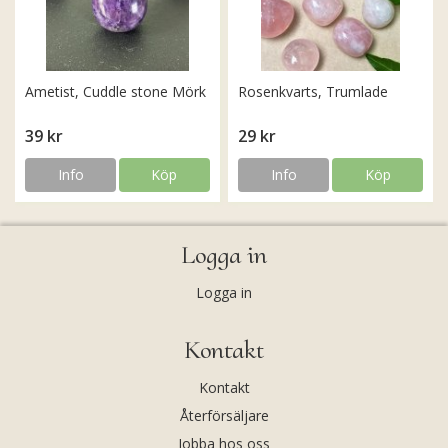
Ametist, Cuddle stone Mörk
Rosenkvarts, Trumlade
39 kr
29 kr
Info
Köp
Info
Köp
Logga in
Logga in
Kontakt
Kontakt
Återförsäljare
Jobba hos oss