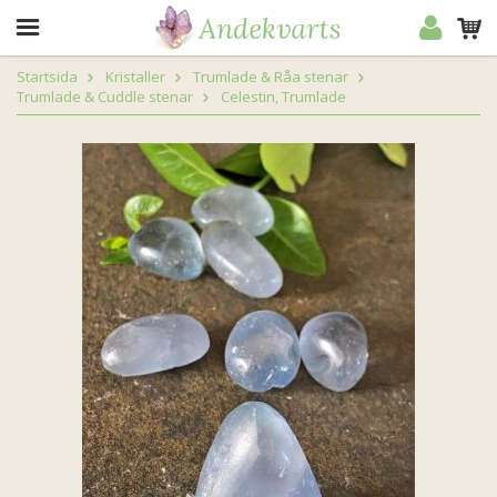
Startsida
Kristaller
Trumlade & Råa stenar
Trumlade & Cuddle stenar
Celestin, Trumlade