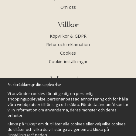
Om oss
Villkor
Köpvillkor & GDPR
Retur och reklamation
Cookies
Cookie-inställningar
Information
Vi skräddarsyr din upplevelse
Andekvarts AB
Vi använder cookies för att ge dig en personlig
Kalendarium
shoppingupplevelse, personanpassad annonsering och för hålla
våra webbplatser tillförlitliga och säkra. För detta ändamål samlar
Nyheter
vi in information om användarna, deras mönster och deras
enheter.
Nyhetsbrev
Klicka på "Okej" om du tillåter alla cookies eller välj vilka cookies
Kristaller och fairtrade
du tillåter och vilka du vill stänga av genom att klicka på
Rena & Ladda kristaller
"Inställningar" nedan.