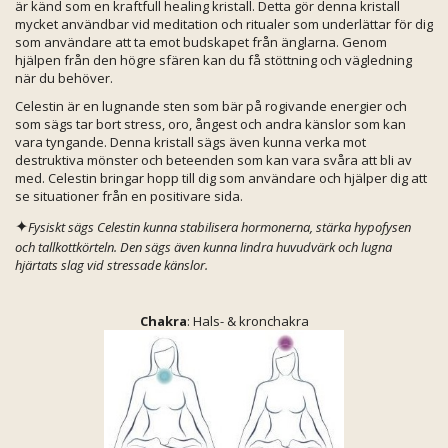
är känd som en kraftfull healing kristall. Detta gör denna kristall
mycket användbar vid meditation och ritualer som underlättar för dig
som användare att ta emot budskapet från änglarna. Genom
hjälpen från den högre sfären kan du få stöttning och vägledning
när du behöver.
Celestin är en lugnande sten som bär på rogivande energier och
som sägs tar bort stress, oro, ångest och andra känslor som kan
vara tyngande. Denna kristall sägs även kunna verka mot
destruktiva mönster och beteenden som kan vara svåra att bli av
med. Celestin bringar hopp till dig som användare och hjälper dig att
se situationer från en positivare sida.
✦
Fysiskt sägs Celestin kunna stabilisera hormonerna, stärka hypofysen
och tallkottkörteln. Den sägs även kunna lindra huvudvärk och lugna
hjärtats slag vid stressade känslor.
Chakra
: Hals- & kronchakra