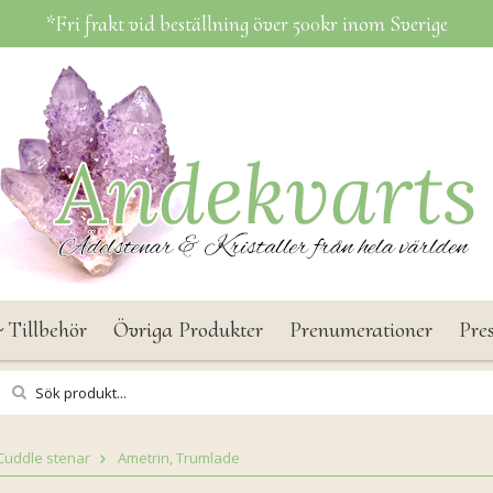
*Fri frakt vid beställning över 500kr inom Sverige
 Tillbehör
Övriga Produkter
Prenumerationer
Pre
Cuddle stenar
Ametrin, Trumlade