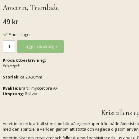
Ametrin, Trumlade
49 kr
Finns i lager
Lägg i varukorg »
Produktbeskrivning:
Pris/styck
Storlek
: ca 20-30mm
Kvalité
: Bra till mycket bra A+
Ursprung
: Bolivia
Kristallens e
Ametrin är en kraftfull sten som bär på egenskaper från både Ametist och
med den spirituella världen genom att stötta och vägleda dig som använ
Ametrin ökar din kreativitet och fyller dig med positivitet och ljus energi