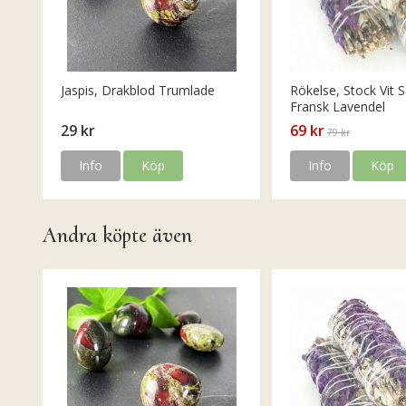
Jaspis, Drakblod Trumlade
Rökelse, Stock Vit S
Fransk Lavendel
29 kr
69 kr
79 kr
Info
Köp
Info
Köp
Andra köpte även