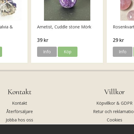
alvia &
Ametist, Cuddle stone Mörk
Rosenkvar
39 kr
29 kr
Info
Köp
Info
Kontakt
Villkor
Kontakt
Köpvillkor & GDPR
Återförsäljare
Retur och reklamatio
Jobba hos oss
Cookies
Om oss
Cookie-inställningar