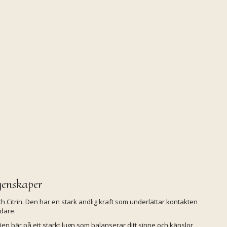
genskaper
 Citrin. Den har en stark andlig kraft som underlättar kontakten
dare.
. Den bär på ett starkt lugn som balanserar ditt sinne och känslor