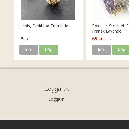
Jaspis, Drakblod Trumlade
Rökelse, Stock Vit S
Fransk Lavendel
29 kr
69 kr
79 kr
Info
Köp
Info
Köp
Logga in
Logga in