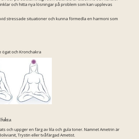
ynvinklar och hitta nya lösningar på problem som kan upplevas
id stressade situationer och kunna förmedla en harmoni som
je ögat och Kronchakra
 Fakta
dats och uppger en färg av lila och gula toner. Namnet Ametrin är
livianit, Trystin eller tvåfärgad Ametist.