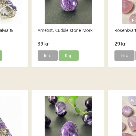
alvia &
Ametist, Cuddle stone Mörk
Rosenkvar
39 kr
29 kr
Info
Köp
Info