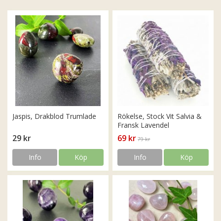
Jaspis, Drakblod Trumlade
Rökelse, Stock Vit Salvia &
Fransk Lavendel
29 kr
69 kr
79 kr
Info
Köp
Info
Köp