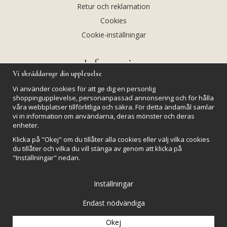
Retur och reklamation
Cookies
Cookie-inställningar
Information
Vi skräddarsyr din upplevelse
Andekvarts AB
Vi använder cookies för att ge dig en personlig
Kalendarium
shoppingupplevelse, personanpassad annonsering och för hålla
våra webbplatser tillförlitliga och säkra. För detta ändamål samlar
Nyheter
vi in information om användarna, deras mönster och deras
Nyhetsbrev
enheter.
Kristaller och fairtrade
Klicka på "Okej" om du tillåter alla cookies eller välj vilka cookies
du tillåter och vilka du vill stänga av genom att klicka på
Rena & Ladda kristaller
"Inställningar" nedan.
GPSR
Inställningar
Endast nödvändiga
Okej