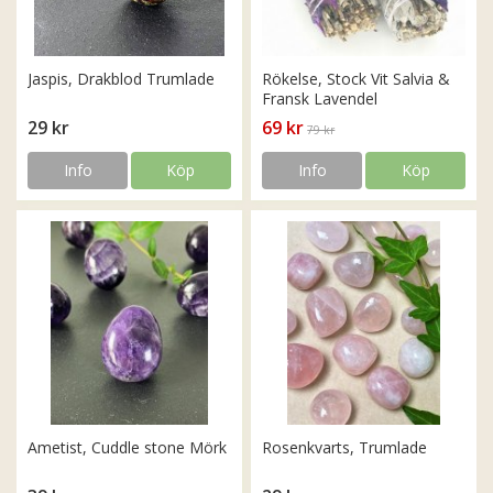
Jaspis, Drakblod Trumlade
Rökelse, Stock Vit Salvia &
Fransk Lavendel
29 kr
69 kr
79 kr
Info
Köp
Info
Köp
Ametist, Cuddle stone Mörk
Rosenkvarts, Trumlade