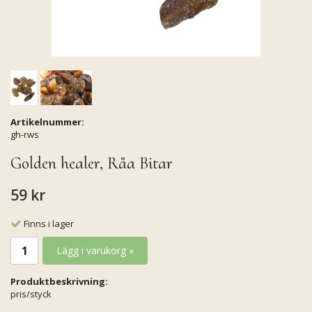
Artikelnummer:
gh-rws
Golden healer, Råa Bitar
59 kr
Finns i lager
Lägg i varukorg »
Produktbeskrivning:
pris/styck