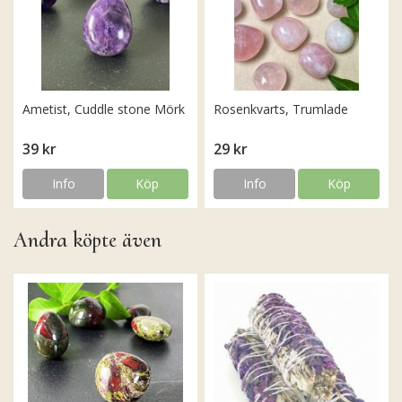
Ametist, Cuddle stone Mörk
Rosenkvarts, Trumlade
39 kr
29 kr
Info
Köp
Info
Köp
Andra köpte även