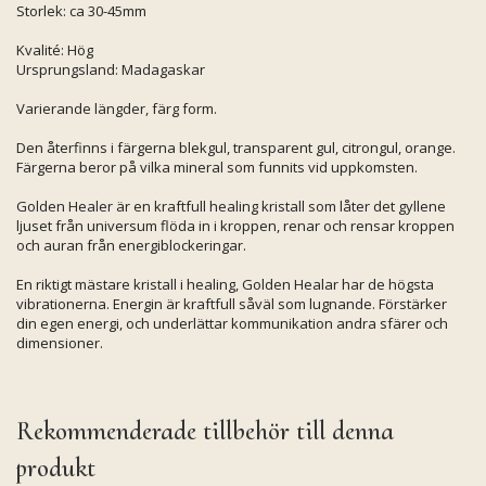
Storlek: ca 30-45mm
Kvalité: Hög
Ursprungsland: Madagaskar
Varierande längder, färg form.
Den återfinns i färgerna blekgul, transparent gul, citrongul, orange.
Färgerna beror på vilka mineral som funnits vid uppkomsten.
Golden Healer är en kraftfull healing kristall som låter det gyllene
ljuset från universum flöda in i kroppen, renar och rensar kroppen
och auran från energiblockeringar.
En riktigt mästare kristall i healing, Golden Healar har de högsta
vibrationerna. Energin är kraftfull såväl som lugnande. Förstärker
din egen energi, och underlättar kommunikation andra sfärer och
dimensioner.
Rekommenderade tillbehör till denna
produkt