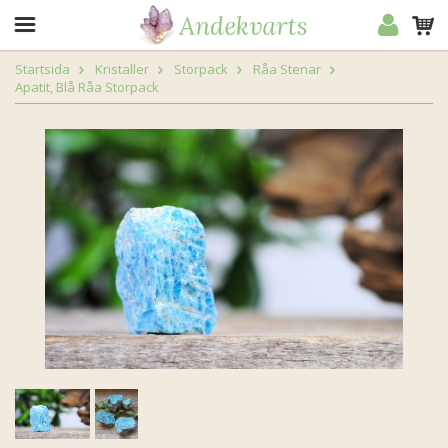
Startsida
Kristaller
Storpack
Råa Stenar
Apatit, Blå Råa Storpack