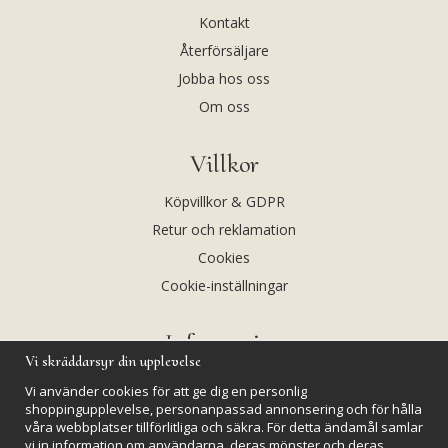
Kontakt
Återförsäljare
Jobba hos oss
Om oss
Villkor
Köpvillkor & GDPR
Retur och reklamation
Cookies
Cookie-inställningar
Information
Vi skräddarsyr din upplevelse
Andekvarts AB
Vi använder cookies för att ge dig en personlig
Kalendarium
shoppingupplevelse, personanpassad annonsering och för hålla
våra webbplatser tillförlitliga och säkra. För detta ändamål samlar
Nyheter
vi in information om användarna, deras mönster och deras