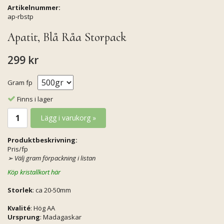
Artikelnummer:
ap-rbstp
Apatit, Blå Råa Storpack
299 kr
Gram fp
Finns i lager
Lägg i varukorg »
Produktbeskrivning:
Pris/fp
➢
Välj gram förpackning i listan
Köp kristallkort här
Storlek
: ca 20-50mm
Kvalité
: Hög AA
Ursprung
: Madagaskar