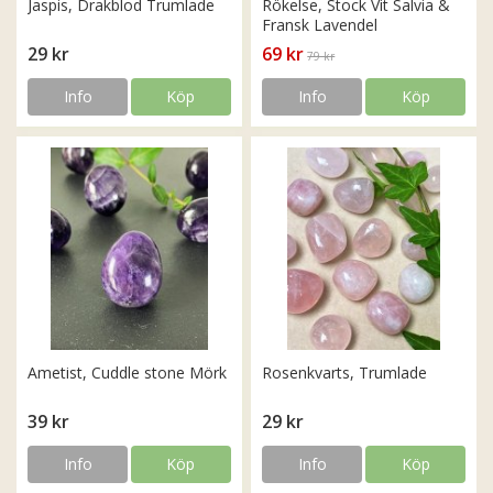
Jaspis, Drakblod Trumlade
Rökelse, Stock Vit Salvia &
Fransk Lavendel
29 kr
69 kr
79 kr
Info
Köp
Info
Köp
Ametist, Cuddle stone Mörk
Rosenkvarts, Trumlade
39 kr
29 kr
Info
Köp
Info
Köp