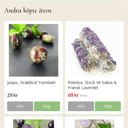
Andra köpte även
Jaspis, Drakblod Trumlade
Rökelse, Stock Vit Salvia &
Fransk Lavendel
29 kr
69 kr
79 kr
Info
Köp
Info
Köp