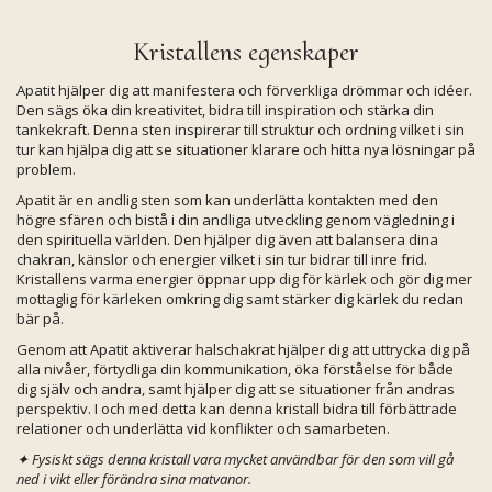
Kristallens egenskaper
Apatit hjälper dig att manifestera och förverkliga drömmar och idéer.
Den sägs öka din kreativitet, bidra till inspiration och stärka din
tankekraft. Denna sten inspirerar till struktur och ordning vilket i sin
tur kan hjälpa dig att se situationer klarare och hitta nya lösningar på
problem.
Apatit är en andlig sten som kan underlätta kontakten med den
högre sfären och bistå i din andliga utveckling genom vägledning i
den spirituella världen. Den hjälper dig även att balansera dina
chakran, känslor och energier vilket i sin tur bidrar till inre frid.
Kristallens varma energier öppnar upp dig för kärlek och gör dig mer
mottaglig för kärleken omkring dig samt stärker dig kärlek du redan
bär på.
Genom att Apatit aktiverar halschakrat hjälper dig att uttrycka dig på
alla nivåer, förtydliga din kommunikation, öka förståelse för både
dig själv och andra, samt hjälper dig att se situationer från andras
perspektiv. I och med detta kan denna kristall bidra till förbättrade
relationer och underlätta vid konflikter och samarbeten.
✦
Fysiskt sägs denna kristall vara mycket användbar för den som vill gå
ned i vikt eller förändra sina matvanor.