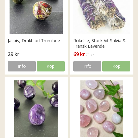
Jaspis, Drakblod Trumlade
Rökelse, Stock Vit Salvia &
Fransk Lavendel
29 kr
69 kr
79 kr
Info
Köp
Info
Köp