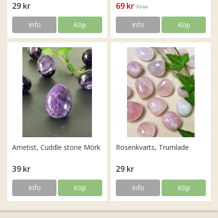
29 kr
69 kr
79 kr
Info
Köp
Info
Köp
Ametist, Cuddle stone Mörk
Rosenkvarts, Trumlade
39 kr
29 kr
Info
Köp
Info
Köp