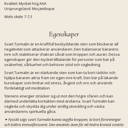
Kvalitet: Mycket hög AAA
Ursprungsland: Moçambique
Mohs skala: 7-7,5
Egenskaper
Svart Turmalin är en kraftfull beskyddande sten som blockerar all
negativitet som attackerar användaren. Den balanserar bärarens
inre och stabiliserar chakran såväl som kroppen och auran. Dessa
egenskaper gör den mycket tilltalande för personer som bär på
osäkerhet, sårbarhet och behöver stöd och vägledning.
Svart Turmalin är en stärkande sten som kan ta bort rädslor och
hjälpa bäraren att ta fram sin egen inre kraft. Den bär på läkande
kunskaper som lindrar vid stress, ångest och oro och används
fördelaktigt vid meditation.
Stenens energier sträcker sig ut mot den högre sfären och kan
därmed underlätta kontakten med andarna. Svart Turmalin kan
vägleda och skydda dig under andlig utveckling och väcka
användarens spirituella gåva.
✦
Fysiskt sägs svart Turmalin kunna avgifta kroppen, ta bort föroreningar
och bättra immunförsvaret. Den används även för att lindra kronisk smärta