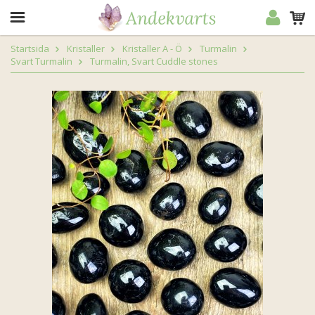
Startsida
Kristaller
Kristaller A - Ö
Turmalin
Svart Turmalin
Turmalin, Svart Cuddle stones