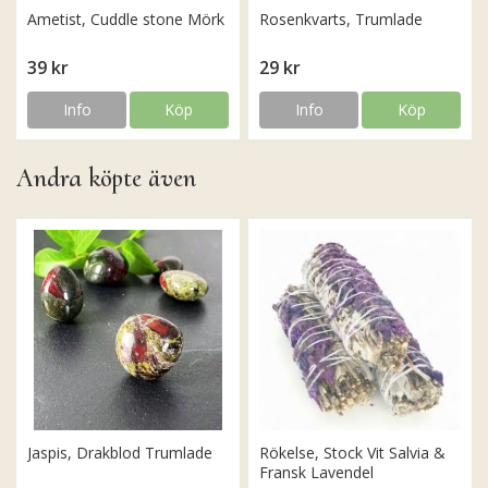
Ametist, Cuddle stone Mörk
Rosenkvarts, Trumlade
39 kr
29 kr
Info
Köp
Info
Köp
Andra köpte även
Jaspis, Drakblod Trumlade
Rökelse, Stock Vit Salvia &
Fransk Lavendel