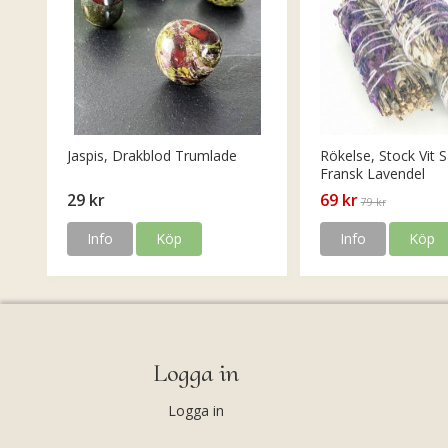
Jaspis, Drakblod Trumlade
Rökelse, Stock Vit S
Fransk Lavendel
29 kr
69 kr
79 kr
Info
Köp
Info
Köp
Logga in
Logga in