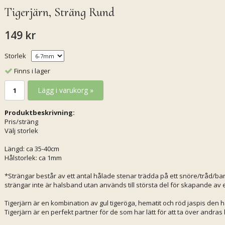
Tigerjärn, Sträng Rund
149 kr
Storlek
Finns i lager
Lägg i varukorg »
Produktbeskrivning:
Pris/sträng
Välj storlek
Längd: ca 35-40cm
Hålstorlek: ca 1mm
*Strängar består av ett antal hålade stenar trädda på ett snöre/tråd/ban
strängar inte är halsband utan används till största del för skapande av
Tigerjärn är en kombination av gul tigeröga, hematit och röd jaspis den
Tigerjärn är en perfekt partner för de som har lätt för att ta över andra