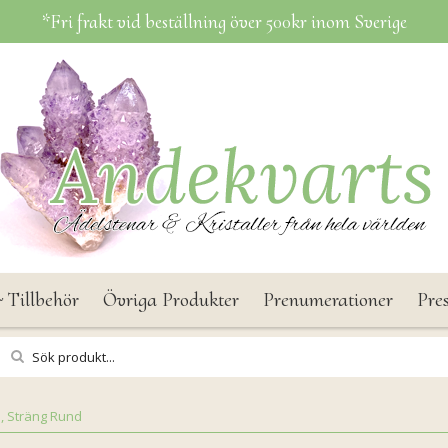
*Fri frakt vid beställning över 500kr inom Sverige
 Tillbehör
Övriga Produkter
Prenumerationer
Pre
n, Sträng Rund