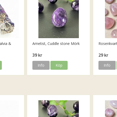
alvia &
Ametist, Cuddle stone Mörk
Rosenkvar
39 kr
29 kr
Info
Köp
Info