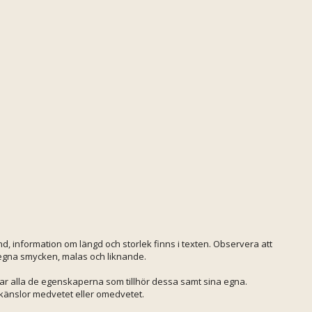
d, information om längd och storlek finns i texten. Observera att
 egna smycken, malas och liknande.
 har alla de egenskaperna som tillhör dessa samt sina egna.
s känslor medvetet eller omedvetet.