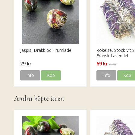
Jaspis, Drakblod Trumlade
Rökelse, Stock Vit S
Fransk Lavendel
29 kr
69 kr
79 kr
Info
Köp
Info
Köp
Andra köpte även