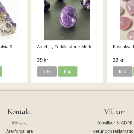
alvia &
Ametist, Cuddle stone Mörk
Rosenkvar
39 kr
29 kr
Info
Köp
Info
Kontakt
Villkor
Kontakt
Köpvillkor & GDPR
Återförsäljare
Retur och reklamatio