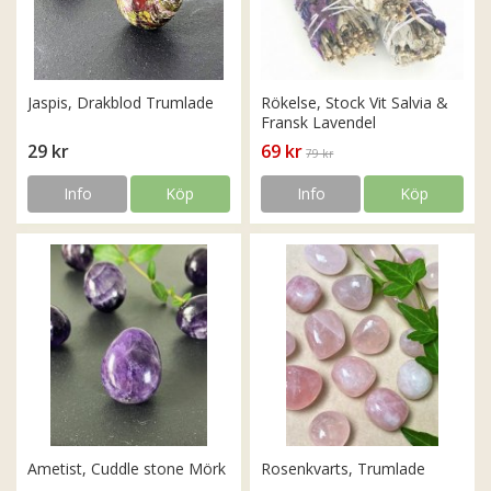
Jaspis, Drakblod Trumlade
Rökelse, Stock Vit Salvia &
Fransk Lavendel
29 kr
69 kr
79 kr
Info
Köp
Info
Köp
Ametist, Cuddle stone Mörk
Rosenkvarts, Trumlade