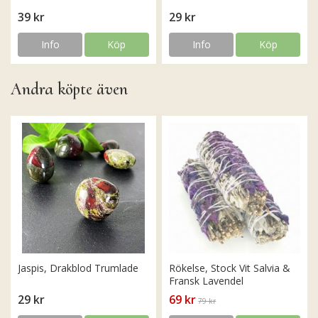
39 kr
29 kr
Info
Köp
Info
Köp
Andra köpte även
Jaspis, Drakblod Trumlade
Rökelse, Stock Vit Salvia &
Fransk Lavendel
29 kr
69 kr
79 kr