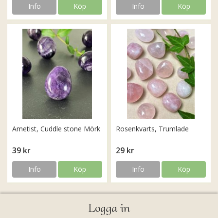
Info
Köp
Info
Köp
Ametist, Cuddle stone Mörk
Rosenkvarts, Trumlade
39 kr
29 kr
Info
Köp
Info
Köp
Logga in