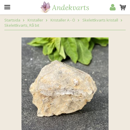
Startsida
Kristaller
Kristaller A - Ö
Skelettkvarts kristall
Skelettkvarts, Rå bit