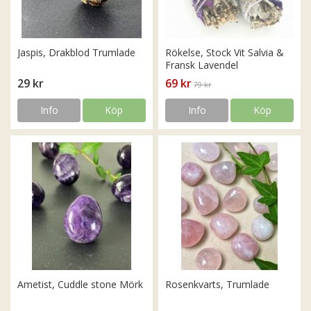
Jaspis, Drakblod Trumlade
Rökelse, Stock Vit Salvia &
Fransk Lavendel
29 kr
69 kr
79 kr
Info
Köp
Info
Köp
Ametist, Cuddle stone Mörk
Rosenkvarts, Trumlade