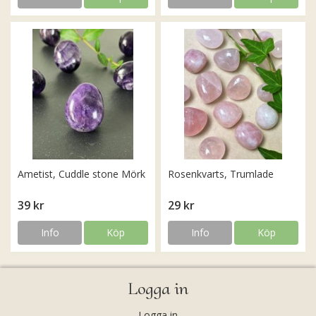
Ametist, Cuddle stone Mörk
Rosenkvarts, Trumlade
39 kr
29 kr
Info
Köp
Info
Köp
Logga in
Logga in