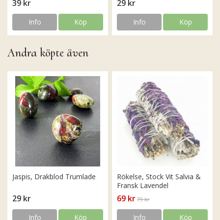
39 kr
29 kr
Info
Köp
Info
Köp
Andra köpte även
Jaspis, Drakblod Trumlade
Rökelse, Stock Vit Salvia &
Fransk Lavendel
29 kr
69 kr
79 kr
Info
Köp
Info
Köp