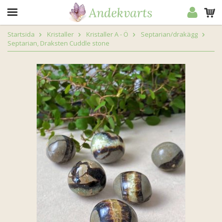
Startsida
Kristaller
Kristaller A - Ö
Septarian/drakägg
Septarian, Draksten Cuddle stone