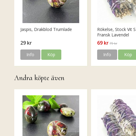
Jaspis, Drakblod Trumlade
Rökelse, Stock Vit S
Fransk Lavendel
29 kr
69 kr
79 kr
Info
Köp
Info
Köp
Andra köpte även