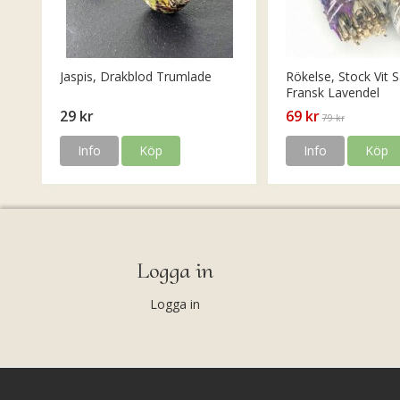
Jaspis, Drakblod Trumlade
Rökelse, Stock Vit S
Fransk Lavendel
29 kr
69 kr
79 kr
Info
Köp
Info
Köp
Logga in
Logga in