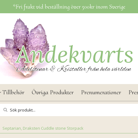
*Fri frakt vid beställning över 500kr inom Sverige
 Tillbehör
Övriga Produkter
Prenumerationer
Pre
Septarian, Draksten Cuddle stone Storpack