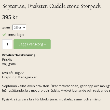
Septarian, Draksten Cuddle stone Storpack
395 kr
gram
Finns i lager
Lägg i varukorg »
Produktbeskrivning:
Pris/fp
välj gram
Kvalité: Hög AA
Ursprung: Madagaskar
Septarian kallas även draksten. Ökar motivationen, ger hopp och möjlighe
Igångsättande, bra mot oro och rädsla. Mycket lugnande och rogivande ste
Fysiskt: sägs vara bra för blod, njurar, muskelspasmer och smärtor.