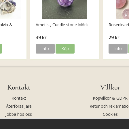
alvia &
Ametist, Cuddle stone Mörk
Rosenkvar
39 kr
29 kr
Info
Köp
Info
Kontakt
Villkor
Kontakt
Köpvillkor & GDPR
Återförsäljare
Retur och reklamatio
Jobba hos oss
Cookies
Om oss
Cookie-inställningar