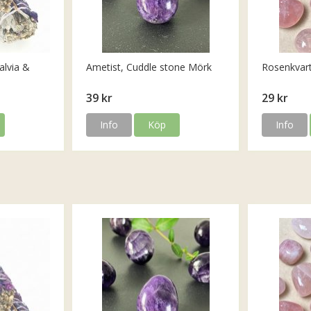
alvia &
Ametist, Cuddle stone Mörk
Rosenkvar
39 kr
29 kr
Info
Köp
Info