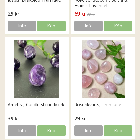
Fransk Lavendel
29 kr
69 kr
79 kr
Info
Köp
Info
Köp
Ametist, Cuddle stone Mörk
Rosenkvarts, Trumlade
39 kr
29 kr
Info
Köp
Info
Köp