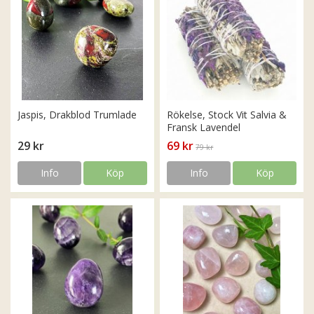
Jaspis, Drakblod Trumlade
Rökelse, Stock Vit Salvia &
Fransk Lavendel
29 kr
69 kr
79 kr
Info
Köp
Info
Köp