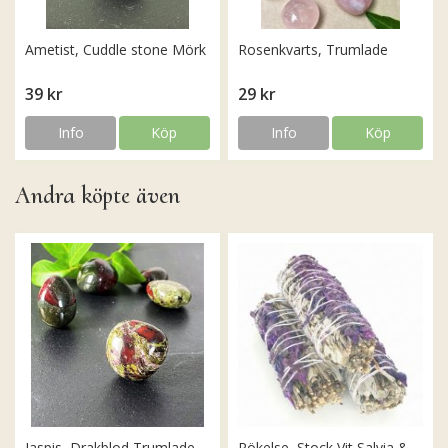
Ametist, Cuddle stone Mörk
Rosenkvarts, Trumlade
39 kr
29 kr
Info
Köp
Info
Köp
Andra köpte även
Jaspis, Drakblod Trumlade
Rökelse, Stock Vit Salvia &