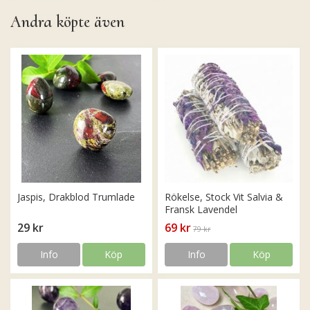
Andra köpte även
Jaspis, Drakblod Trumlade
Rökelse, Stock Vit Salvia &
Fransk Lavendel
29 kr
69 kr
79 kr
Info
Köp
Info
Köp