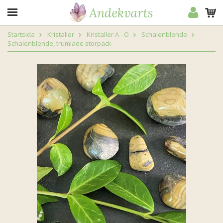
Startsida
Kristaller
Kristaller A - Ö
Schalenblende
Schalenblende, trumlade storpack