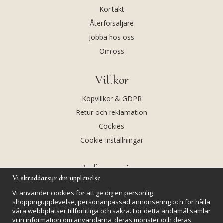
Kontakt
Återförsäljare
Jobba hos oss
Om oss
Villkor
Köpvillkor & GDPR
Retur och reklamation
Cookies
Cookie-inställningar
Information
Vi skräddarsyr din upplevelse
Andekvarts AB
Vi använder cookies för att ge dig en personlig
Kalendarium
shoppingupplevelse, personanpassad annonsering och för hålla
våra webbplatser tillförlitliga och säkra. För detta ändamål samlar
Nyheter
vi in information om användarna, deras mönster och deras