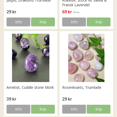
Jaspis, Drakblod Trumlade
Rökelse, Stock Vit Salvia &
Fransk Lavendel
29 kr
69 kr
79 kr
Info
Köp
Info
Köp
Ametist, Cuddle stone Mörk
Rosenkvarts, Trumlade
39 kr
29 kr
Info
Köp
Info
Köp