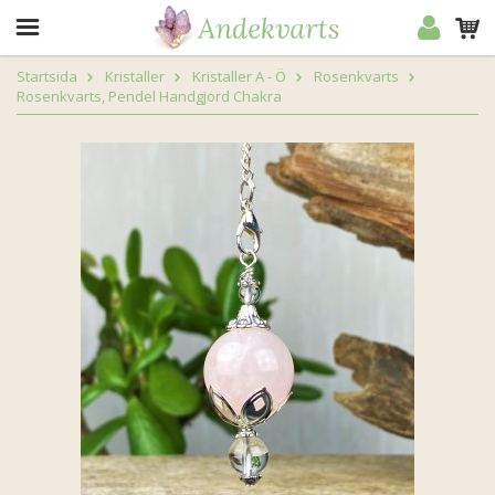
Startsida
Kristaller
Kristaller A - Ö
Rosenkvarts
Rosenkvarts, Pendel Handgjord Chakra