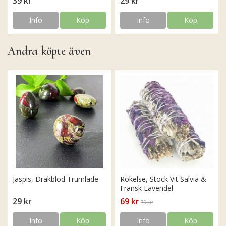
39 kr
29 kr
Info
Köp
Info
Köp
Andra köpte även
Jaspis, Drakblod Trumlade
Rökelse, Stock Vit Salvia &
Fransk Lavendel
29 kr
69 kr
79 kr
Info
Köp
Info
Köp