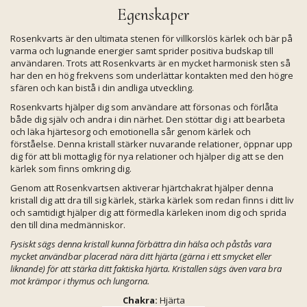
Egenskaper
Rosenkvarts är den ultimata stenen för villkorslös kärlek och bär på
varma och lugnande energier samt sprider positiva budskap till
användaren. Trots att Rosenkvarts är en mycket harmonisk sten så
har den en hög frekvens som underlättar kontakten med den högre
sfären och kan bistå i din andliga utveckling.
Rosenkvarts hjälper dig som användare att försonas och förlåta
både dig själv och andra i din närhet. Den stöttar dig i att bearbeta
och läka hjärtesorg och emotionella sår genom kärlek och
förståelse. Denna kristall stärker nuvarande relationer, öppnar upp
dig för att bli mottaglig för nya relationer och hjälper dig att se den
kärlek som finns omkring dig.
Genom att Rosenkvartsen aktiverar hjärtchakrat hjälper denna
kristall dig att dra till sig kärlek, stärka kärlek som redan finns i ditt liv
och samtidigt hjälper dig att förmedla kärleken inom dig och sprida
den till dina medmänniskor.
Fysiskt sägs denna kristall kunna förbättra din hälsa och påstås vara
mycket användbar placerad nära ditt hjärta (gärna i ett smycket eller
liknande) för att stärka ditt faktiska hjärta. Kristallen sägs även vara bra
mot krämpor i thymus och lungorna.
Chakra:
Hjärta