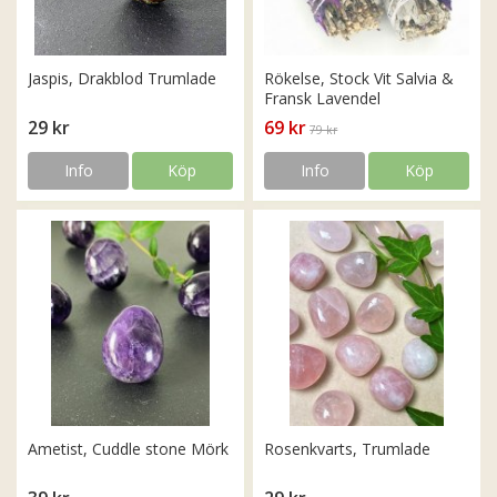
Jaspis, Drakblod Trumlade
Rökelse, Stock Vit Salvia &
Fransk Lavendel
29 kr
69 kr
79 kr
Info
Köp
Info
Köp
Ametist, Cuddle stone Mörk
Rosenkvarts, Trumlade