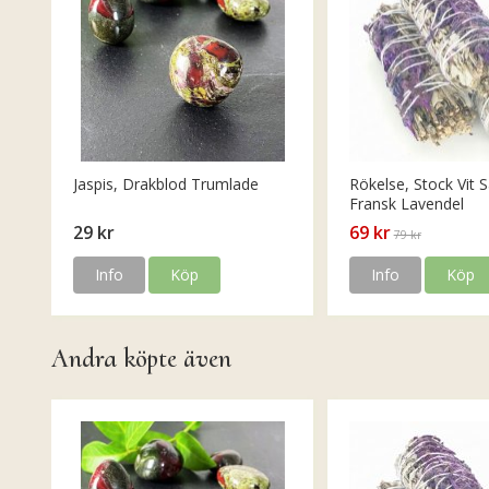
Jaspis, Drakblod Trumlade
Rökelse, Stock Vit S
Fransk Lavendel
29 kr
69 kr
79 kr
Info
Köp
Info
Köp
Andra köpte även