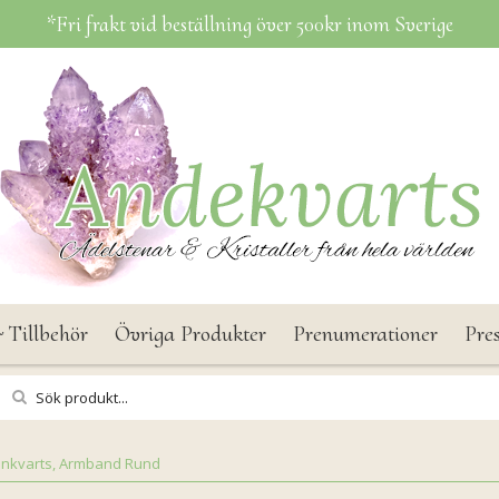
*Fri frakt vid beställning över 500kr inom Sverige
 Tillbehör
Övriga Produkter
Prenumerationer
Pre
nkvarts, Armband Rund