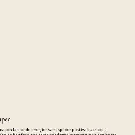
aper
rma och lugnande energier samt sprider positiva budskap till
 den en hög frekvens som underlättar kontakten med den högre