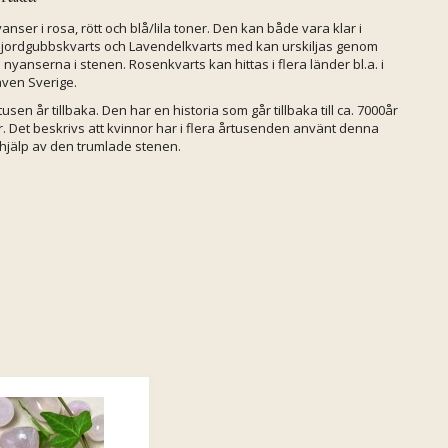
ser i rosa, rött och blå/lila toner. Den kan både vara klar i
e jordgubbskvarts och Lavendelkvarts med kan urskiljas genom
anserna i stenen. Rosenkvarts kan hittas i flera länder bl.a. i
även Sverige.
en år tillbaka. Den har en historia som går tillbaka till ca. 7000år
 Det beskrivs att kvinnor har i flera årtusenden använt denna
 hjälp av den trumlade stenen.