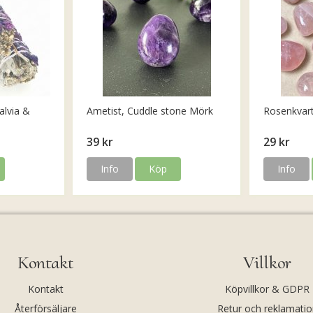
alvia &
Ametist, Cuddle stone Mörk
Rosenkvar
39 kr
29 kr
Info
Köp
Info
Kontakt
Villkor
Kontakt
Köpvillkor & GDPR
Återförsäljare
Retur och reklamatio