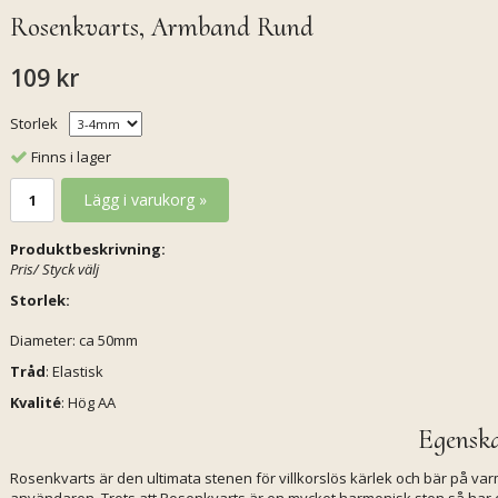
Rosenkvarts, Armband Rund
109 kr
Storlek
Finns i lager
Lägg i varukorg »
Produktbeskrivning:
Pris/ Styck välj
Storlek:
Diameter: ca 50mm
Tråd
: Elastisk
Kvalité
: Hög AA
Egensk
Rosenkvarts är den ultimata stenen för villkorslös kärlek och bär på va
användaren. Trots att Rosenkvarts är en mycket harmonisk sten så har