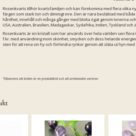
Rosenkvarts tillhör kvartsfamiljen och kan förekomma med flera olika nyan
färgen som stark ton och dimmigt inre. Den är nära besläktad med båd
hårdhet, innehåll och många gånger med blotta ögat genom tonerna och ny
USA, Australien, Brasilien, Madagaskar, Sydafrika, Indien, Tyskland och 
Rosenkvarts är en kristall som har används över hela världen sen flera tus
f.kr. med användning inom skönhet, smycken och dess helande energier.
sten för att rena sin hy och förhindra rynkor genom att släta ut hyn med
*Observera att bilden är en produktbild och att armbanden varierar.
ukt