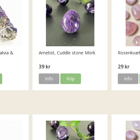
alvia &
Ametist, Cuddle stone Mörk
Rosenkvar
39 kr
29 kr
Info
Köp
Info