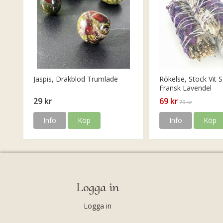
Jaspis, Drakblod Trumlade
Rökelse, Stock Vit S
Fransk Lavendel
29 kr
69 kr
79 kr
Info
Köp
Info
Köp
Logga in
Logga in