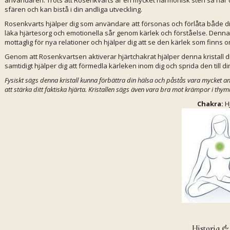
sfären och kan bistå i din andliga utveckling.
Rosenkvarts hjälper dig som användare att försonas och förlåta både dig 
läka hjärtesorg och emotionella sår genom kärlek och förståelse. Denna k
mottaglig för nya relationer och hjälper dig att se den kärlek som finns o
Genom att Rosenkvartsen aktiverar hjärtchakrat hjälper denna kristall dig at
samtidigt hjälper dig att förmedla kärleken inom dig och sprida den till
Fysiskt sägs denna kristall kunna förbättra din hälsa och påstås vara mycket anv
att stärka ditt faktiska hjärta. Kristallen sägs även vara bra mot krämpor i thy
Chakra:
Hj
Historia &