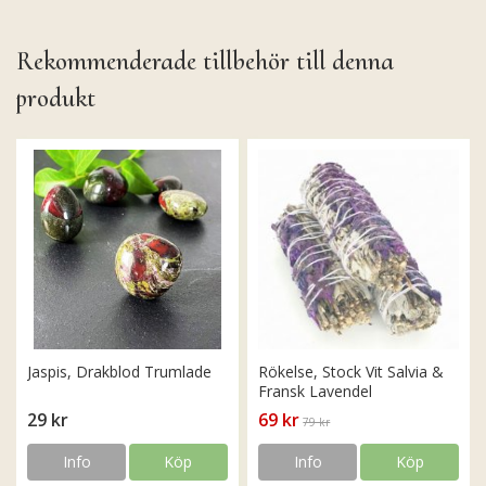
Rekommenderade tillbehör till denna
produkt
Jaspis, Drakblod Trumlade
Rökelse, Stock Vit Salvia &
Fransk Lavendel
29 kr
69 kr
79 kr
Info
Köp
Info
Köp