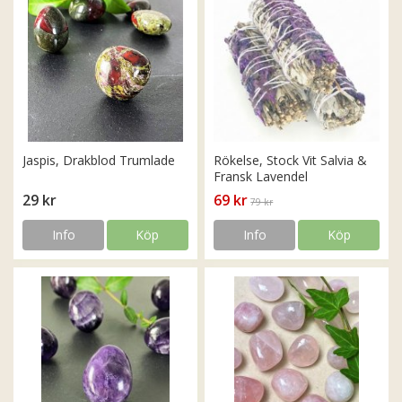
Jaspis, Drakblod Trumlade
Rökelse, Stock Vit Salvia &
Fransk Lavendel
29 kr
69 kr
79 kr
Info
Köp
Info
Köp