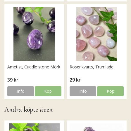
Ametist, Cuddle stone Mörk
Rosenkvarts, Trumlade
39 kr
29 kr
Info
Köp
Info
Köp
Andra köpte även