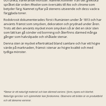
och unika, varierande mönster. Namnet kommer från det grekiska
språket där orden
Rhodon
som översätts till
Ros
och
chroma
som
betyder färg. Namnet syftar på stenens utseende och dess vackra
färgglada toner.
Rodokrosit dokumenterades först i Rumänien under år 1813 och har
använts främst som smycken, dekoration och prydnad under åren.
Trots att den använts mycket inom smycken så är det en skör sten
som lätt kan gå sönder vid borrning och återfinns därmed många
gånger som halvslipade och ohålade stenar.
Denna sten är mycket eftertraktad bland samlare och har ett högre
värde på marknaden, främst i stenar av högre kvalité och med
tydliga mönster.
*Stenar är ett naturligt material och kan därmed variera i form, nyans och klarhet.
Naturliga sprickor och ojämnheter kan förekomma. Observera att bilden är en produktbild
och att stenarna varierar.