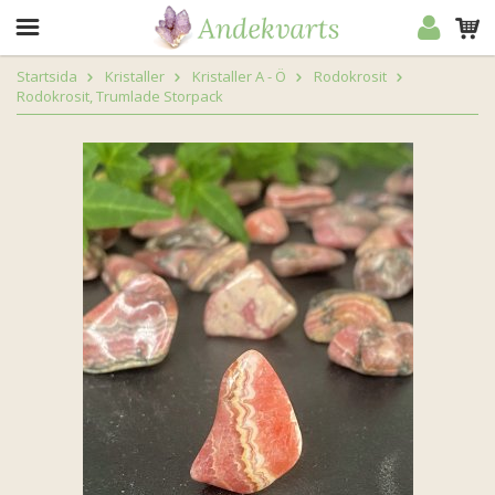
Startsida
Kristaller
Kristaller A - Ö
Rodokrosit
Rodokrosit, Trumlade Storpack