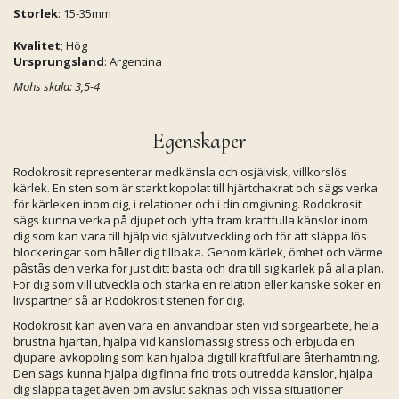
Storlek
: 15-35mm
Kvalitet
; Hög
Ursprungsland
: Argentina
Mohs skala: 3,5-4
Egenskaper
Rodokrosit representerar medkänsla och osjälvisk, villkorslös
kärlek. En sten som är starkt kopplat till hjärtchakrat och sägs verka
för kärleken inom dig, i relationer och i din omgivning. Rodokrosit
sägs kunna verka på djupet och lyfta fram kraftfulla känslor inom
dig som kan vara till hjälp vid självutveckling och för att släppa lös
blockeringar som håller dig tillbaka. Genom kärlek, ömhet och värme
påstås den verka för just ditt bästa och dra till sig kärlek på alla plan.
För dig som vill utveckla och stärka en relation eller kanske söker en
livspartner så är Rodokrosit stenen för dig.
Rodokrosit kan även vara en användbar sten vid sorgearbete, hela
brustna hjärtan, hjälpa vid känslomässig stress och erbjuda en
djupare avkoppling som kan hjälpa dig till kraftfullare återhämtning.
Den sägs kunna hjälpa dig finna frid trots outredda känslor, hjälpa
dig släppa taget även om avslut saknas och vissa situationer