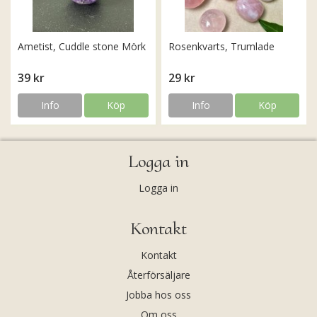
Ametist, Cuddle stone Mörk
Rosenkvarts, Trumlade
39 kr
29 kr
Info
Köp
Info
Köp
Logga in
Logga in
Kontakt
Kontakt
Återförsäljare
Jobba hos oss
Om oss