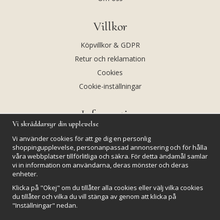
Villkor
Köpvillkor & GDPR
Retur och reklamation
Cookies
Cookie-inställningar
Information
Vi skräddarsyr din upplevelse
Andekvarts AB
Vi använder cookies för att ge dig en personlig
Kalendarium
shoppingupplevelse, personanpassad annonsering och för hålla
våra webbplatser tillförlitliga och säkra. För detta ändamål samlar
Nyheter
vi in information om användarna, deras mönster och deras
Nyhetsbrev
enheter.
Kristaller och fairtrade
Klicka på "Okej" om du tillåter alla cookies eller välj vilka cookies
du tillåter och vilka du vill stänga av genom att klicka på
Rena & Ladda kristaller
"Inställningar" nedan.
GPSR