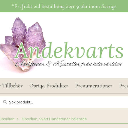
*Fri frakt vid beställning över 500kr inom Sverige
 Tillbehör
Övriga Produkter
Prenumerationer
Pre
Obsidian
Obsidian, Svart Handstenar Polerade