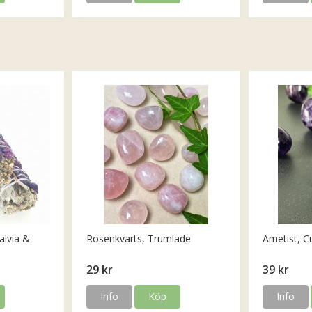
alvia &
Rosenkvarts, Trumlade
Ametist, C
29 kr
39 kr
Info
Köp
Info