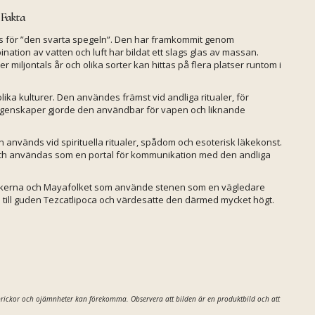
 Fakta
las för ”den svarta spegeln”. Den har framkommit genom
nation av vatten och luft har bildat ett slags glas av massan.
iljontals år och olika sorter kan hittas på flera platser runtom i
ka kulturer. Den användes främst vid andliga ritualer, för
 egenskaper gjorde den användbar för vapen och liknande
 används vid spirituella ritualer, spådom och esoterisk läkekonst.
h användas som en portal för kommunikation med den andliga
ztekerna och Mayafolket som använde stenen som en vägledare
d till guden Tezcatlipoca och värdesatte den därmed mycket högt.
 sprickor och ojämnheter kan förekomma. Observera att bilden är en produktbild och att