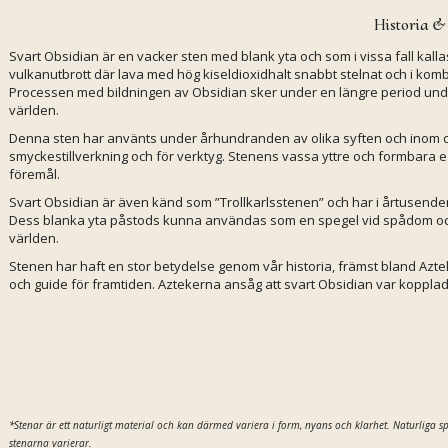
Historia &
Svart Obsidian är en vacker sten med blank yta och som i vissa fall kal
vulkanutbrott där lava med hög kiseldioxidhalt snabbt stelnat och i kombi
Processen med bildningen av Obsidian sker under en längre period under m
världen.
Denna sten har använts under århundranden av olika syften och inom oli
smyckestillverkning och för verktyg. Stenens vassa yttre och formbara
föremål.
Svart Obsidian är även känd som ”Trollkarlsstenen” och har i årtusenden
Dess blanka yta påstods kunna användas som en spegel vid spådom oc
världen.
Stenen har haft en stor betydelse genom vår historia, främst bland A
och guide för framtiden. Aztekerna ansåg att svart Obsidian var koppla
*Stenar är ett naturligt material och kan därmed variera i form, nyans och klarhet. Naturliga
stenarna varierar.