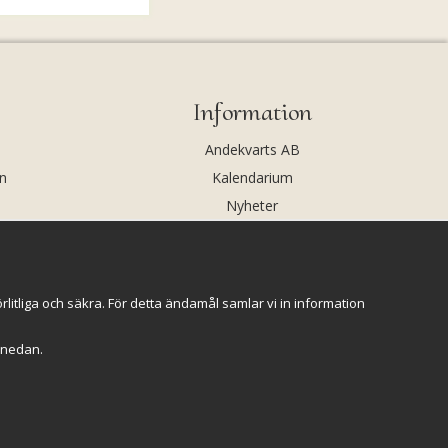
Information
Andekvarts AB
n
Kalendarium
Nyheter
Nyhetsbrev
Kristaller och fairtrade
Rena & Ladda kristaller
itliga och säkra. För detta ändamål samlar vi in information
GPSR
r" nedan.