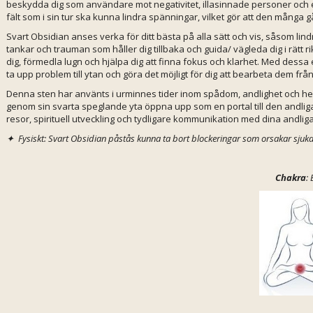
beskydda dig som användare mot negativitet, illasinnade personer och
fält som i sin tur ska kunna lindra spänningar, vilket gör att den många
Svart Obsidian anses verka för ditt bästa på alla sätt och vis, såsom lind
tankar och trauman som håller dig tillbaka och guida/ vägleda dig i rätt 
dig, förmedla lugn och hjälpa dig att finna fokus och klarhet. Med dessa 
ta upp problem till ytan och göra det möjligt för dig att bearbeta dem från
Denna sten har använts i urminnes tider inom spådom, andlighet och heali
genom sin svarta speglande yta öppna upp som en portal till den andli
resor, spirituell utveckling och tydligare kommunikation med dina andliga
✦
Fysiskt: Svart Obsidian påstås kunna ta bort blockeringar som orsakar sjukd
Chakra
: