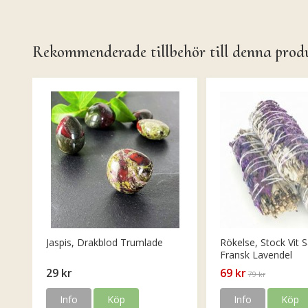
Rekommenderade tillbehör till denna prod
Jaspis, Drakblod Trumlade
Rökelse, Stock Vit S
Fransk Lavendel
29 kr
69 kr
79 kr
Info
Köp
Info
Köp