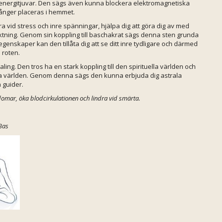
 energitjuvar. Den sägs även kunna blockera elektromagnetiska
 gånger placeras i hemmet.
ra vid stress och inre spänningar, hjälpa dig att göra dig av med
riktning. Genom sin koppling till baschakrat sägs denna sten grunda
egenskaper kan den tillåta dig att se ditt inre tydligare och därmed
 roten.
ng. Den tros ha en stark koppling till den spirituella världen och
ga världen. Genom denna sägs den kunna erbjuda dig astrala
 guider.
omar, öka blodcirkulationen och lindra vid smärta.
 Bas