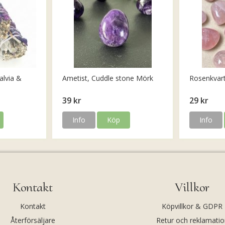
alvia &
Ametist, Cuddle stone Mörk
Rosenkvar
39 kr
29 kr
Info
Köp
Info
Kontakt
Villkor
Kontakt
Köpvillkor & GDPR
Återförsäljare
Retur och reklamatio