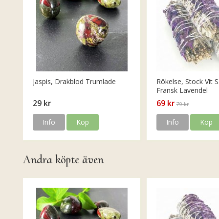
Jaspis, Drakblod Trumlade
Rökelse, Stock Vit S
Fransk Lavendel
29 kr
69 kr
79 kr
Info
Köp
Info
Köp
Andra köpte även