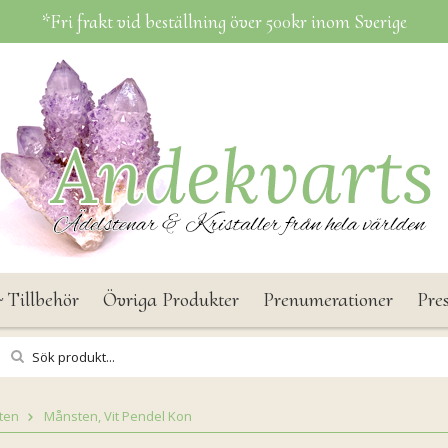
*Fri frakt vid beställning över 500kr inom Sverige
 Tillbehör
Övriga Produkter
Prenumerationer
Pre
ten
Månsten, Vit Pendel Kon