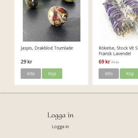
Jaspis, Drakblod Trumlade
Rökelse, Stock Vit S
Fransk Lavendel
29 kr
69 kr
79 kr
Info
Köp
Info
Köp
Logga in
Logga in