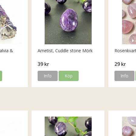
alvia &
Ametist, Cuddle stone Mörk
Rosenkvar
39 kr
29 kr
Info
Köp
Info