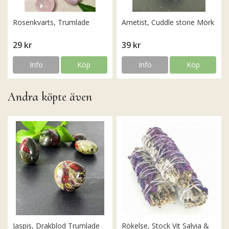
Rosenkvarts, Trumlade
Ametist, Cuddle stone Mörk
29 kr
39 kr
Info
Köp
Info
Köp
Andra köpte även
Jaspis, Drakblod Trumlade
Rökelse, Stock Vit Salvia &