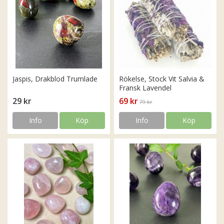
Jaspis, Drakblod Trumlade
Rökelse, Stock Vit Salvia &
Fransk Lavendel
29 kr
69 kr
79 kr
Info
Köp
Info
Köp