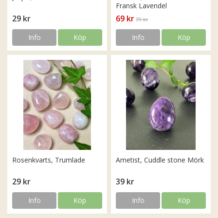
Fransk Lavendel
29 kr
69 kr
79 kr
Info
Köp
Info
Köp
Rosenkvarts, Trumlade
Ametist, Cuddle stone Mörk
29 kr
39 kr
Info
Köp
Info
Köp