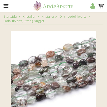
Startsida
Kristaller
Kristaller A - Ö
Lodolitkvarts
Lodolitkvarts, Sträng Nugget