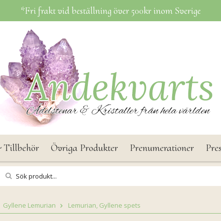
*Fri frakt vid beställning över 500kr inom Sverige
 Tillbehör
Övriga Produkter
Prenumerationer
Pre
Gyllene Lemurian
Lemurian, Gyllene spets