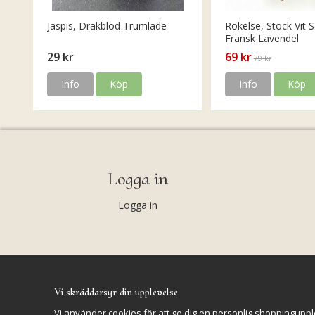
Jaspis, Drakblod Trumlade
Rökelse, Stock Vit S
Fransk Lavendel
29 kr
69 kr
79 kr
Info
Köp
Info
Köp
Logga in
Logga in
Vi skräddarsyr din upplevelse
Vi använder cookies för att ge dig en personlig shoppinguppl