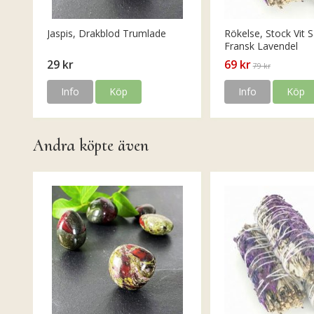
Jaspis, Drakblod Trumlade
Rökelse, Stock Vit S
Fransk Lavendel
29 kr
69 kr
79 kr
Info
Köp
Info
Köp
Andra köpte även