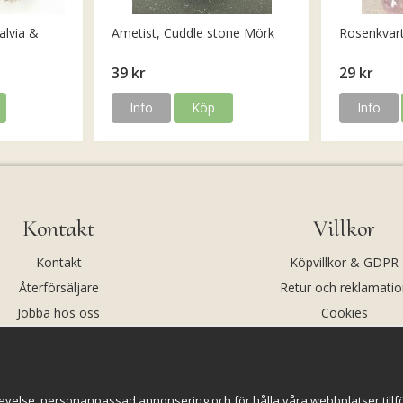
alvia &
Ametist, Cuddle stone Mörk
Rosenkvar
39 kr
29 kr
Info
Köp
Info
Kontakt
Villkor
Kontakt
Köpvillkor & GDPR
Återförsäljare
Retur och reklamatio
Jobba hos oss
Cookies
Om oss
Cookie-inställningar
evelse, personanpassad annonsering och för hålla våra webbplatser tillförl