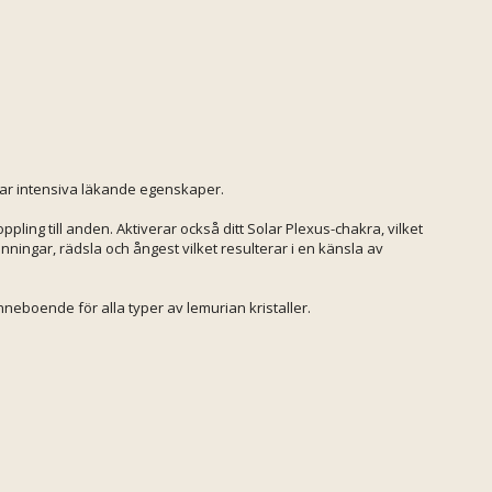
har intensiva läkande egenskaper.
ling till anden. Aktiverar också ditt Solar Plexus-chakra, vilket
nningar, rädsla och ångest vilket resulterar i en känsla av
boende för alla typer av lemurian kristaller.