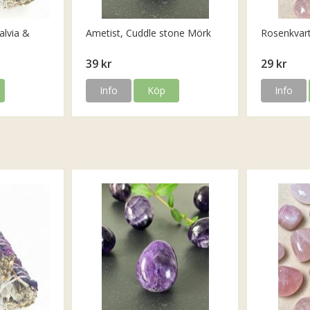
alvia &
Ametist, Cuddle stone Mörk
Rosenkvar
39 kr
29 kr
Info
Köp
Info