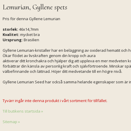
Lemurian, Gyllene spets
Pris för denna Gyllene Lemurian
storlek:
46x14,7mm
Kvalitet:
mycket bra
Ursprung:
Brasilien
Gyllene Lemurian-kristaller har en beläggning av oxiderad hematit och 
Ökar flödet av livskraften genom din kropp och aura
aktiverar ditt kronchakra och hjälper dig att uppleva en mer medveten kopp
förbättrar din känsla av personlig kraft och självförtroende. Minskar spä
välbefinnande och lättnad. Höjer ditt medvetande till en högre nivå.
Gyllene Lemurian Seed har också samma helande egenskaper som är inne
Tyvärr ingår inte denna produkt i vårt sortiment för tillfället.
Till butikens startsida »
Sitemap »