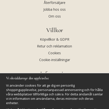
Återförsäljare
Jobba hos oss
Om oss
Villkor
Köpvillkor & GDPR
Retur och reklamation
Cookies
Cookie-inställningar
Information
Vi skräddarsyr din upplevelse
Andekvarts AB
Vi använder cookies för att ge dig en personlig
Kalendarium
shoppingupplevelse, personanpassad annonsering och för hålla
våra webbplatser tillförlitliga och säkra. För detta ändamål samlar
Nyheter
vi in information om användarna, deras mönster och deras
enheter.
Nyhetsbrev