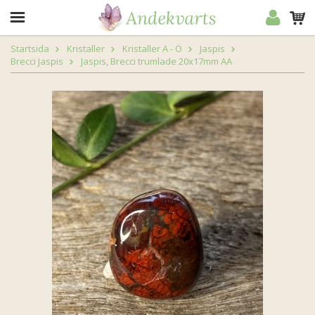
Startsida
Kristaller
Kristaller A - Ö
Jaspis
Brecci Jaspis
Jaspis, Brecci trumlade 20x17mm AA