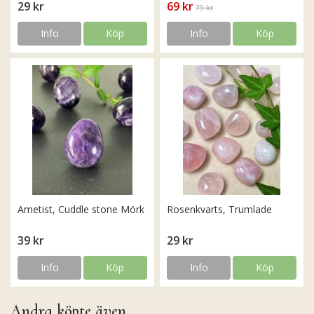
29 kr
69 kr
79 kr
Info
Köp
Info
Köp
Ametist, Cuddle stone Mörk
Rosenkvarts, Trumlade
39 kr
29 kr
Info
Köp
Info
Köp
Andra köpte även