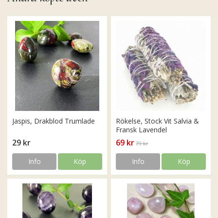
Jaspis, Drakblod Trumlade
Rökelse, Stock Vit Salvia &
Fransk Lavendel
29 kr
69 kr
79 kr
Info
Köp
Info
Köp