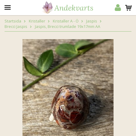
Startsida
Kristaller
Kristaller A - Ö
Jaspis
Brecci Jaspis
Jaspis, Brecci trumlade 19x17mm AA