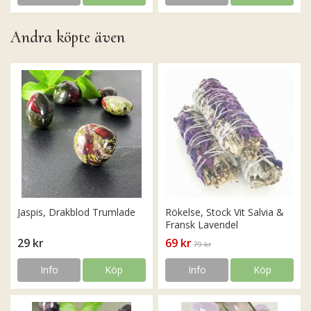
Andra köpte även
Jaspis, Drakblod Trumlade
Rökelse, Stock Vit Salvia &
Fransk Lavendel
29 kr
69 kr
79 kr
Info
Köp
Info
Köp