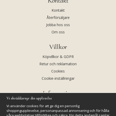
Kontakt
Kontakt
Återförsäljare
Jobba hos oss
Om oss
Villkor
Köpvillkor & GDPR
Retur och reklamation
Cookies
Cookie-inställningar
Information
Vi skräddarsyr din upplevelse
Andekvarts AB
Vi använder cookies för att ge dig en personlig
Kalendarium
shoppingupplevelse, personanpassad annonsering och för hålla
våra webbplatser tillförlitliga och säkra. För detta ändamål samlar