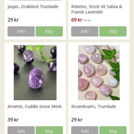
Jaspis, Drakblod Trumlade
Rökelse, Stock Vit Salvia &
Fransk Lavendel
29 kr
69 kr
79 kr
Info
Köp
Info
Köp
Ametist, Cuddle stone Mörk
Rosenkvarts, Trumlade
39 kr
29 kr
Info
Köp
Info
Köp