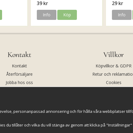
39 kr
29 kr
Info
Köp
Info
Kontakt
Villkor
Kontakt
Köpvillkor & GDPR
Återförsäljare
Retur och reklamatio
Jobba hos oss
Cookies
Om oss
Cookie-inställningar
evelse, personanpassad annonsering och för hålla våra webbplatser tillförl
kies du tillåter och vilka du vill stänga av genom att klicka på "Inställninga