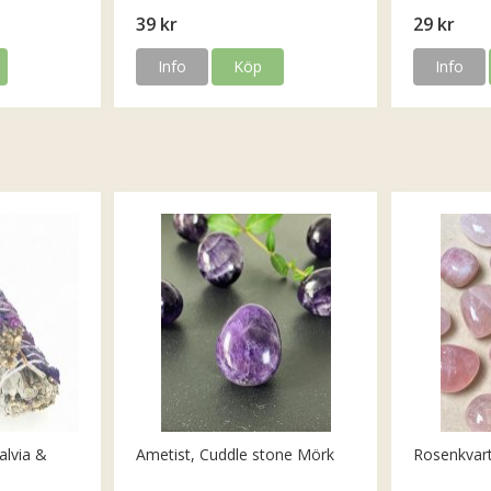
39 kr
29 kr
Info
Köp
Info
alvia &
Ametist, Cuddle stone Mörk
Rosenkvar