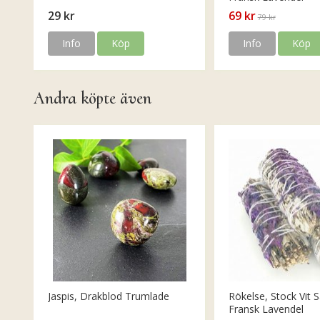
29 kr
69 kr
79 kr
Info
Köp
Info
Köp
Andra köpte även
Jaspis, Drakblod Trumlade
Rökelse, Stock Vit S
Fransk Lavendel