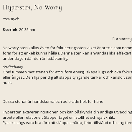
Hypersten, No Worry
Pris/styck
Storlek
: 20-35mm
No worry 
No worry sten kallas även för fokuseringssten vilket är precis som namn
form för att enkelt kunna hålla i. Denna sten kan användas lika effektivt
under dagen där den är lättåtkomlig.
Användning:
Gnid tummen mot stenen för att tillföra energi, skapa lugn och öka fokuse
eller ångest. Den hjälper dig att släppa tyngande tankar och känslor, sa
nuet.
Dessa stenar är handskurna och polerade helt för hand.
Hypersten aktiverar intuitionen och kan påskynda din andliga utveckling o
arbete eller relationer. Släpper taget om stolthet och självkritik.
Fysiskt: sägs vara bra föra att släppa smärta, febertillstånd och mag-ta