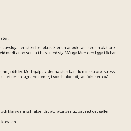
sten
et avslöjar, en sten för fokus. Stenen är polerad med en plattare
 vid meditation som att bära med sig. Många låter den ligga i fickan
ring i ditt liv. Med hjälp av denna sten kan du minska oro, stress
mt sprider en lugnande energi som hjälper dig att fokusera på
ch klärvoajans.Hjälper dig att fatta beslut, oavsett det gäller
rmkanalen.