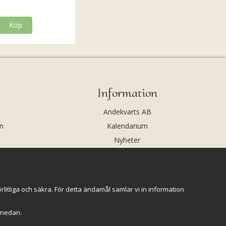
Köp
Information
Andekvarts AB
n
Kalendarium
Nyheter
Nyhetsbrev
Kristaller och fairtrade
Rena & Ladda kristaller
itliga och säkra. För detta ändamål samlar vi in information
GPSR
r" nedan.