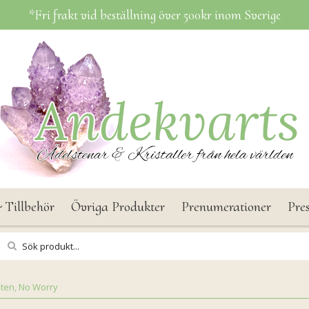
*Fri frakt vid beställning över 500kr inom Sverige
 Tillbehör
Övriga Produkter
Prenumerationer
Pre
ten, No Worry