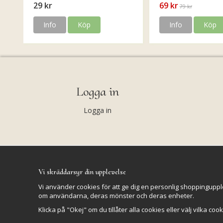
29 kr
69 kr
79 kr
Info
Köp
Info
Köp
Logga in
Logga in
Vi skräddarsyr din upplevelse
Vi använder cookies för att ge dig en personlig shoppinguppl
om användarna, deras mönster och deras enheter.
Klicka på "Okej" om du tillåter alla cookies eller välj vilka coo