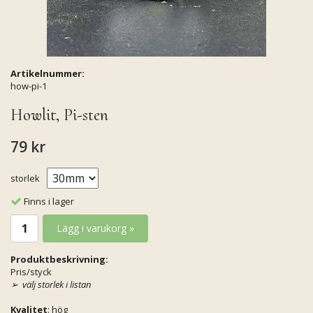
Artikelnummer:
how-pi-1
Howlit, Pi-sten
79 kr
storlek
Finns i lager
Lägg i varukorg »
Produktbeskrivning:
Pris/styck
➢
välj storlek i listan
Kvalitet
: hög