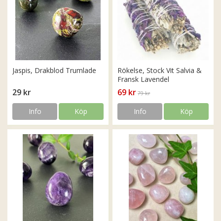
Jaspis, Drakblod Trumlade
Rökelse, Stock Vit Salvia &
Fransk Lavendel
29 kr
69 kr
79 kr
Info
Köp
Info
Köp