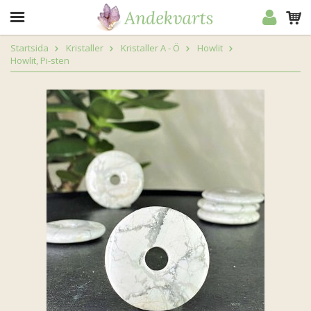
Startsida
Kristaller
Kristaller A - Ö
Howlit
Howlit, Pi-sten