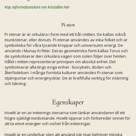
Köp informationskort om kristallen här
Pi-sten
Pi stenar är är cirkulära i form med ett hål i mitten. De kallas också
munkstenar, eller donuts. Pi-stenar användes av inka folket och är
symboliska för våra lysande kroppar och universums energi. De
används i Munay Ki Riter. Deras geometriska form kallas Torus och
de symboliserar den cirkulära vägen som solen följer över himlen.
Hålet i mitten representerar principen om absolut enhet. Det
symboliserar alla tings eviga enhet - livscykeln, döden och
återfödelsen. I många forntida kulturer användes Pi-stenar som
stjärnportar och energinycklar. De är kraftfulla verktyg för inlärning
och läkning.
Egenskaper
Howlit är en av initierings stenarna som länkar användaren till ett
högre själsligt medvetande. Howlit öppnar och förbereder sinnet för
att ta emot energier och vishet från initieringar.
Howlit är en underbar sten att använd när man behöver minska