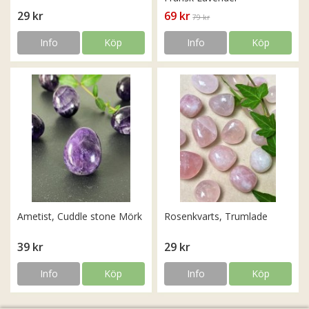
29 kr
69 kr
79 kr
Info
Köp
Info
Köp
Ametist, Cuddle stone Mörk
Rosenkvarts, Trumlade
39 kr
29 kr
Info
Köp
Info
Köp