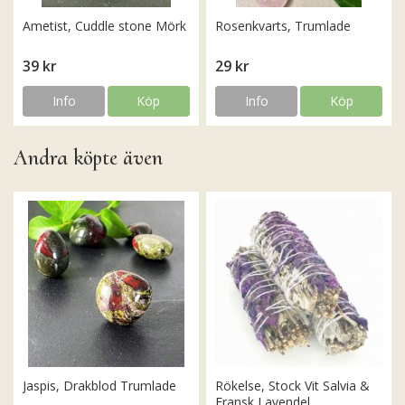
Ametist, Cuddle stone Mörk
Rosenkvarts, Trumlade
39 kr
29 kr
Info
Köp
Info
Köp
Andra köpte även
Jaspis, Drakblod Trumlade
Rökelse, Stock Vit Salvia &
Fransk Lavendel