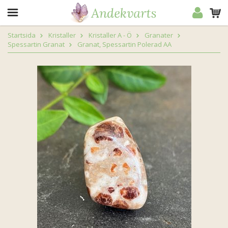
Startsida
Kristaller
Kristaller A - Ö
Granater
Spessartin Granat
Granat, Spessartin Polerad AA