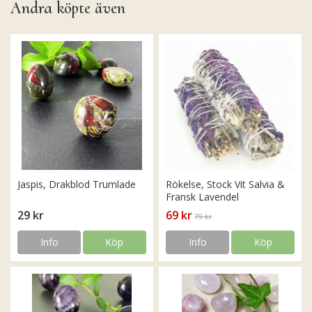
Andra köpte även
Jaspis, Drakblod Trumlade
Rökelse, Stock Vit Salvia &
Fransk Lavendel
29 kr
69 kr
79 kr
Info
Köp
Info
Köp