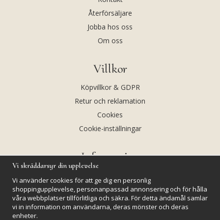
Återförsäljare
Jobba hos oss
Om oss
Villkor
Köpvillkor & GDPR
Retur och reklamation
Cookies
Cookie-inställningar
Information
Vi skräddarsyr din upplevelse
Andekvarts AB
Vi använder cookies för att ge dig en personlig
Kalendarium
shoppingupplevelse, personanpassad annonsering och för hålla
våra webbplatser tillförlitliga och säkra. För detta ändamål samlar
Nyheter
vi in information om användarna, deras mönster och deras
enheter.
Nyhetsbrev