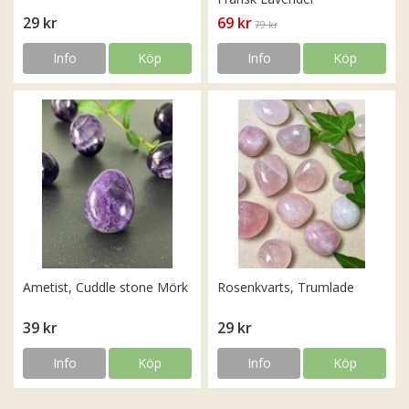
29 kr
69 kr
79 kr
Info
Köp
Info
Köp
Ametist, Cuddle stone Mörk
Rosenkvarts, Trumlade
39 kr
29 kr
Info
Köp
Info
Köp