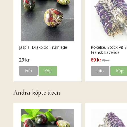
Jaspis, Drakblod Trumlade
Rökelse, Stock Vit S
Fransk Lavendel
29 kr
69 kr
79 kr
Info
Köp
Info
Köp
Andra köpte även