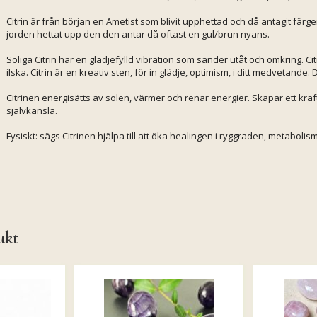
Citrin är från början en Ametist som blivit upphettad och då antagit färge
jorden hettat upp den den antar då oftast en gul/brun nyans.
Soliga Citrin har en glädjefylld vibration som sänder utåt och omkring. Cit
ilska. Citrin är en kreativ sten, för in glädje, optimism, i ditt medvetan
Citrinen energisätts av solen, värmer och renar energier. Skapar ett kraf
självkänsla.
Fysiskt: sägs Citrinen hjälpa till att öka healingen i ryggraden, metabolism
ukt