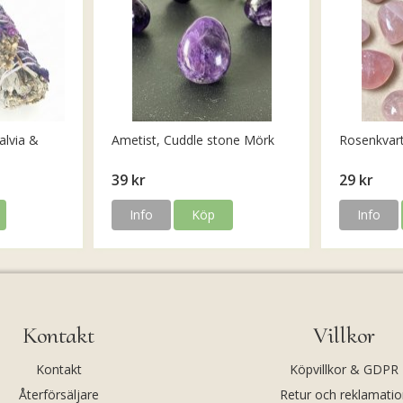
alvia &
Ametist, Cuddle stone Mörk
Rosenkvar
39 kr
29 kr
Info
Köp
Info
Kontakt
Villkor
Kontakt
Köpvillkor & GDPR
Återförsäljare
Retur och reklamatio