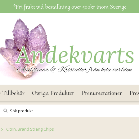
*Fri frakt vid beställning över 500kr inom Sverige
 Tillbehör
Övriga Produkter
Prenumerationer
Pre
Citrin, Bränd Sträng Chips