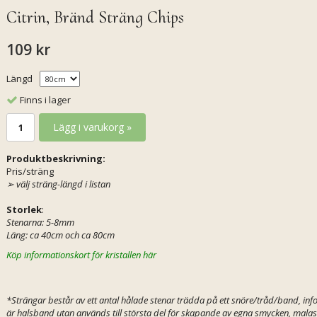
Citrin, Bränd Sträng Chips
109 kr
Längd
Finns i lager
Lägg i varukorg »
Produktbeskrivning:
Pris/sträng
➢
välj sträng-längd i listan
Storlek
:
Stenarna: 5-8mm
Läng: ca 40cm och ca 80cm
Köp informationskort för kristallen här
*Strängar består av ett antal hålade stenar trädda på ett snöre/tråd/band, info
är halsband utan används till största del för skapande av egna smycken, malas