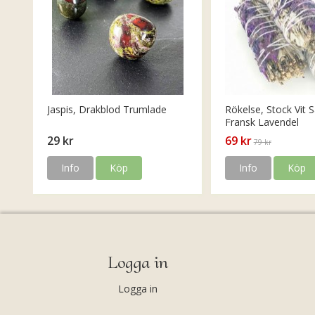
Jaspis, Drakblod Trumlade
Rökelse, Stock Vit S
Fransk Lavendel
29 kr
69 kr
79 kr
Info
Köp
Info
Köp
Logga in
Logga in