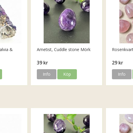
alvia &
Ametist, Cuddle stone Mörk
Rosenkvar
39 kr
29 kr
Info
Köp
Info