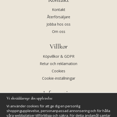
Kontakt
Återförsäljare
Jobba hos oss
Om oss
Villkor
Köpvillkor & GDPR
Retur och reklamation
Cookies
Cookie-inställningar
Information
Vi skräddarsyr din upplevelse
Andekvarts AB
Vi använder cookies för att ge dig en personlig
Kalendarium
shoppingupplevelse, personanpassad annonsering och för hålla
våra webbplatser tillförlitliga och säkra. För detta ändamål samlar