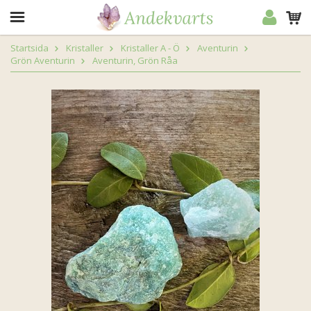
Startsida
Kristaller
Kristaller A - Ö
Aventurin
Grön Aventurin
Aventurin, Grön Råa