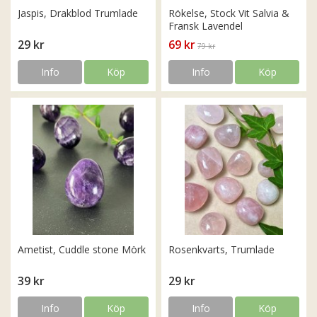
Jaspis, Drakblod Trumlade
Rökelse, Stock Vit Salvia &
Fransk Lavendel
29 kr
69 kr
79 kr
Info
Köp
Info
Köp
Ametist, Cuddle stone Mörk
Rosenkvarts, Trumlade
39 kr
29 kr
Info
Köp
Info
Köp