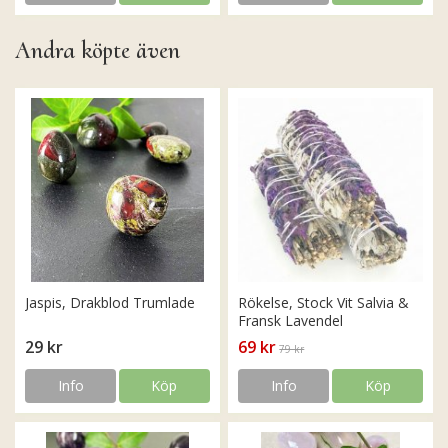
Andra köpte även
Jaspis, Drakblod Trumlade
Rökelse, Stock Vit Salvia &
Fransk Lavendel
29 kr
69 kr
79 kr
Info
Köp
Info
Köp