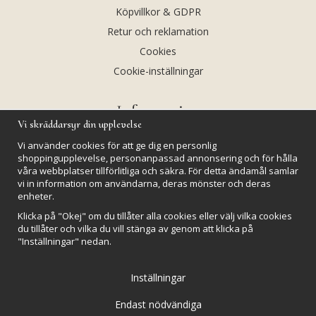
Köpvillkor & GDPR
Retur och reklamation
Cookies
Cookie-inställningar
Information
Vi skräddarsyr din upplevelse
Andekvarts AB
Vi använder cookies för att ge dig en personlig
Kalendarium
shoppingupplevelse, personanpassad annonsering och för hålla
våra webbplatser tillförlitliga och säkra. För detta ändamål samlar
Nyheter
vi in information om användarna, deras mönster och deras
enheter.
Nyhetsbrev
Klicka på "Okej" om du tillåter alla cookies eller välj vilka cookies
Kristaller och fairtrade
du tillåter och vilka du vill stänga av genom att klicka på
Rena & Ladda kristaller
"Inställningar" nedan.
GPSR
Inställningar
Endast nödvändiga