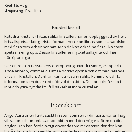
Kvalité
: Hög
Ursprung
: Brasilien
Katedral kristall
Katedral kristaller hittas i olika kristaller, har en uppbyggnad av flera
kristallspetsar kring kristallformationen, kan liknas som ett sandslott
med flera torn och tinnar mm. Men de kan också ha flera lika stora
spetsar i en grupp. Dessa kristaller är mycket sällsynta och har
dörröppningar.
Gör en resa in i kristallens dörröppning!. När ditt sinne, kropp och
ande är redo, kommer du att se dörren öppna och ditt medvetande
dras in i kristallen. Därifrån kan du resa in i olika kammare och få
information som du är redo för vid den tiden. Du kan också resa i
inre och yttre rymdmått i full säkerhet inom kristallen.
Egenskaper
Angel Aura är en fantastiskt fin sten som renar din aura, har en hög
vibration och underlättar kontakten med den högre sfären oh dina
änglar. Den kan fördelaktigt användas vid meditation där den kan
bistå i din andliga utveckling och vägleda dig i den spirituella världen.