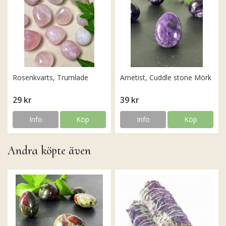
Rosenkvarts, Trumlade
Ametist, Cuddle stone Mörk
29 kr
39 kr
Info
Köp
Info
Köp
Andra köpte även