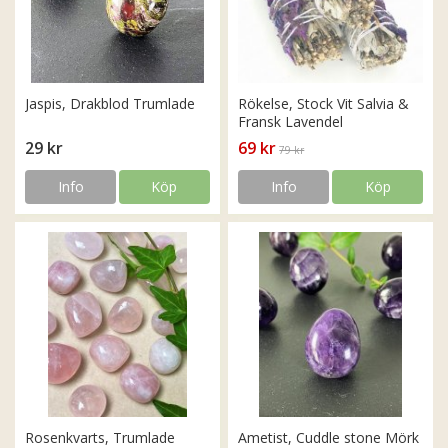
Jaspis, Drakblod Trumlade
Rökelse, Stock Vit Salvia &
Fransk Lavendel
29 kr
69 kr
79 kr
Info
Köp
Info
Köp
Rosenkvarts, Trumlade
Ametist, Cuddle stone Mörk