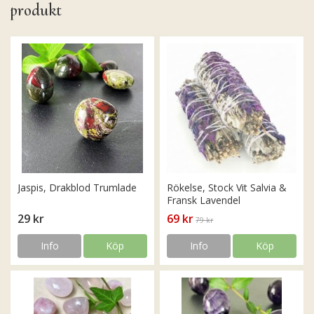
produkt
Jaspis, Drakblod Trumlade
Rökelse, Stock Vit Salvia &
Fransk Lavendel
29 kr
69 kr
79 kr
Info
Köp
Info
Köp