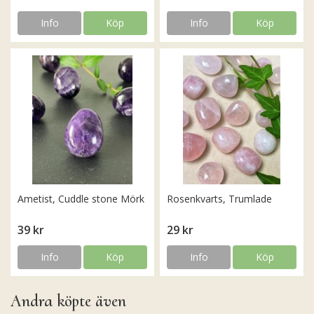
Info
Köp
Info
Köp
Ametist, Cuddle stone Mörk
Rosenkvarts, Trumlade
39 kr
29 kr
Info
Köp
Info
Köp
Andra köpte även