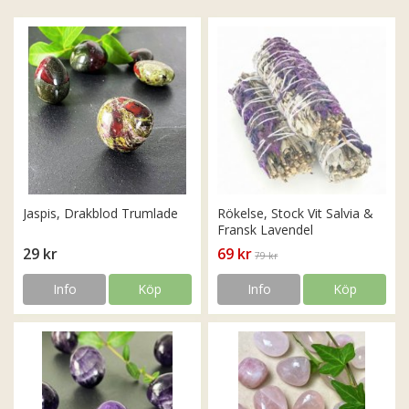
Jaspis, Drakblod Trumlade
Rökelse, Stock Vit Salvia &
Fransk Lavendel
29 kr
69 kr
79 kr
Info
Köp
Info
Köp