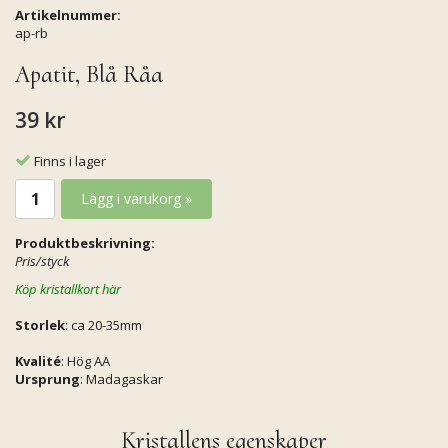
Artikelnummer:
ap-rb
Apatit, Blå Råa
39 kr
Finns i lager
Lägg i varukorg »
Produktbeskrivning:
Pris/styck
Köp kristallkort här
Storlek
: ca 20-35mm
Kvalité
: Hög AA
Ursprung
: Madagaskar
Kristallens egenskaper