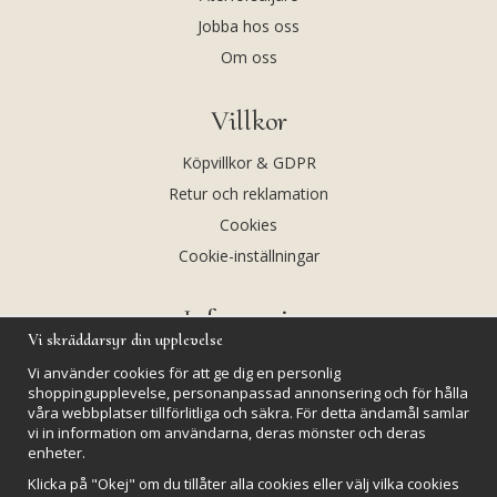
Jobba hos oss
Om oss
Villkor
Köpvillkor & GDPR
Retur och reklamation
Cookies
Cookie-inställningar
Information
Vi skräddarsyr din upplevelse
Andekvarts AB
Vi använder cookies för att ge dig en personlig
Kalendarium
shoppingupplevelse, personanpassad annonsering och för hålla
våra webbplatser tillförlitliga och säkra. För detta ändamål samlar
Nyheter
vi in information om användarna, deras mönster och deras
enheter.
Nyhetsbrev
Klicka på "Okej" om du tillåter alla cookies eller välj vilka cookies
Kristaller och fairtrade