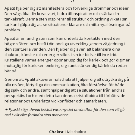
Apatit hjälper dig att manifestera och förverkliga drömmar och idéer.
Den sägs öka din kreativitet, bidra till inspiration och stärka din
tankekraft. Denna sten inspirerar till struktur och ordning vilket i sin
tur kan hjälpa dig att se situationer klarare och hitta nya lösningar på
problem.
Apatit är en andlig sten som kan underlätta kontakten med den
högre sfären och bistå i din andliga utveckling genom vägledning i
den spirituella världen. Den hjälper dig även att balansera dina
chakran, känslor och energier vilket i sin tur bidrar till inre frid.
Kristallens varma energier öppnar upp dig för kärlek och gör dig mer
mottaglig för kärleken omkring dig samt stärker dig kärlek du redan
bär på.
Genom att Apatit aktiverar halschakrat hjälper dig att uttrycka dig på
alla nivåer, förtydliga din kommunikation, öka förståelse för både
dig själv och andra, samt hjälper dig att se situationer från andras
perspektiv. I och med detta kan denna kristall bidra till förbättrade
relationer och underlätta vid konflikter och samarbeten.
✦
Fysiskt sägs denna kristall vara mycket användbar för den som vill gå
ned i vikt eller förändra sina matvanor.
Chakra:
Halschakra