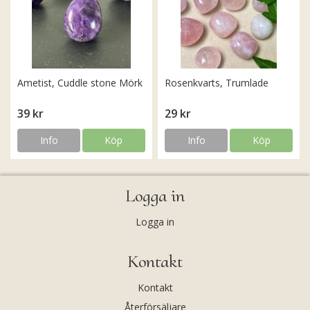
Ametist, Cuddle stone Mörk
Rosenkvarts, Trumlade
39 kr
29 kr
Info
Köp
Info
Köp
Logga in
Logga in
Kontakt
Kontakt
Återförsäljare