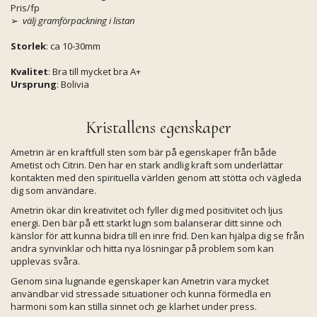
Pris/fp
➢
välj gramförpackning i listan
Storlek
: ca 10-30mm
Kvalitet
: Bra till mycket bra A+
Ursprung
: Bolivia
Kristallens egenskaper
Ametrin är en kraftfull sten som bär på egenskaper från både
Ametist och Citrin. Den har en stark andlig kraft som underlättar
kontakten med den spirituella världen genom att stötta och vägleda
dig som användare.
Ametrin ökar din kreativitet och fyller dig med positivitet och ljus
energi. Den bär på ett starkt lugn som balanserar ditt sinne och
känslor för att kunna bidra till en inre frid. Den kan hjälpa dig se från
andra synvinklar och hitta nya lösningar på problem som kan
upplevas svåra.
Genom sina lugnande egenskaper kan Ametrin vara mycket
användbar vid stressade situationer och kunna förmedla en
harmoni som kan stilla sinnet och ge klarhet under press.