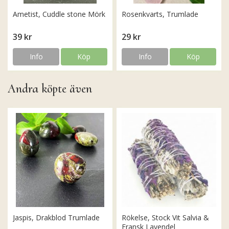
Ametist, Cuddle stone Mörk
Rosenkvarts, Trumlade
39 kr
29 kr
Info
Köp
Info
Köp
Andra köpte även
Jaspis, Drakblod Trumlade
Rökelse, Stock Vit Salvia &
Fransk Lavendel