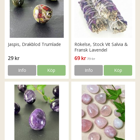
Jaspis, Drakblod Trumlade
Rökelse, Stock Vit Salvia &
Fransk Lavendel
29 kr
69 kr
79 kr
Info
Köp
Info
Köp