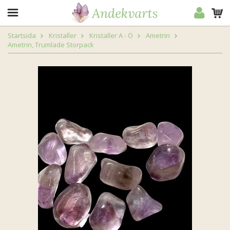
Startsida
Kristaller
Kristaller A - Ö
Ametrin
Ametrin, Trumlade Storpack