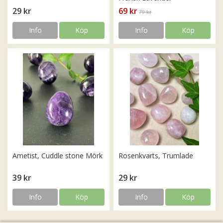
29 kr
69 kr
79 kr
Info
Köp
Info
Köp
Ametist, Cuddle stone Mörk
Rosenkvarts, Trumlade
39 kr
29 kr
Info
Köp
Info
Köp