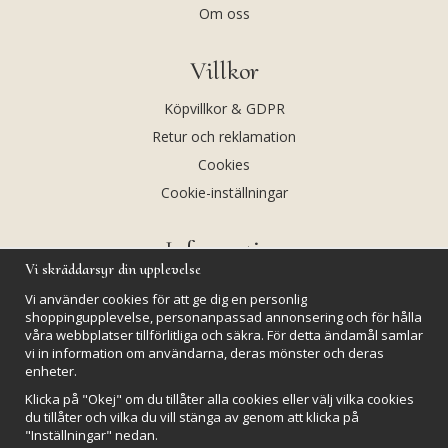
Om oss
Villkor
Köpvillkor & GDPR
Retur och reklamation
Cookies
Cookie-inställningar
Information
Vi skräddarsyr din upplevelse
Andekvarts AB
Vi använder cookies för att ge dig en personlig
Kalendarium
shoppingupplevelse, personanpassad annonsering och för hålla
våra webbplatser tillförlitliga och säkra. För detta ändamål samlar
Nyheter
vi in information om användarna, deras mönster och deras
Nyhetsbrev
enheter.
Kristaller och fairtrade
Klicka på "Okej" om du tillåter alla cookies eller välj vilka cookies
du tillåter och vilka du vill stänga av genom att klicka på
Rena & Ladda kristaller
"Inställningar" nedan.