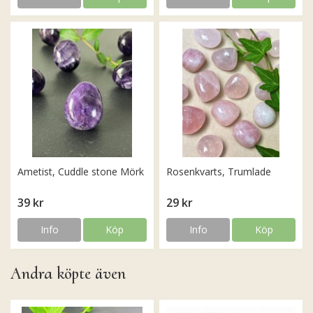
Ametist, Cuddle stone Mörk
Rosenkvarts, Trumlade
39 kr
29 kr
Info
Köp
Info
Köp
Andra köpte även