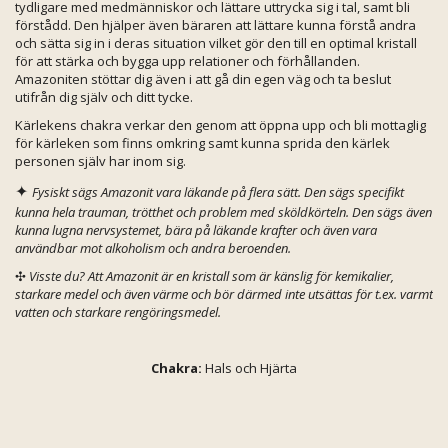
tydligare med medmänniskor och lättare uttrycka sig i tal, samt bli
förstådd. Den hjälper även bäraren att lättare kunna förstå andra
och sätta sig in i deras situation vilket gör den till en optimal kristall
för att stärka och bygga upp relationer och förhållanden.
Amazoniten stöttar dig även i att gå din egen väg och ta beslut
utifrån dig själv och ditt tycke.
Kärlekens chakra verkar den genom att öppna upp och bli mottaglig
för kärleken som finns omkring samt kunna sprida den kärlek
personen själv har inom sig.
✦
Fysiskt sägs Amazonit vara läkande på flera sätt. Den sägs specifikt
kunna hela trauman, trötthet och problem med sköldkörteln. Den sägs även
kunna lugna nervsystemet, bära på läkande krafter och även vara
användbar mot alkoholism och andra beroenden.
✣
Visste du? Att Amazonit är en kristall som är känslig för kemikalier,
starkare medel och även värme och bör därmed inte utsättas för t.ex. varmt
vatten och starkare rengöringsmedel.
Chakra:
Hals och Hjärta