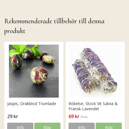
Rekommenderade tillbehör till denna
produkt
Jaspis, Drakblod Trumlade
Rökelse, Stock Vit Salvia &
Fransk Lavendel
29 kr
69 kr
79 kr
Info
Köp
Info
Köp