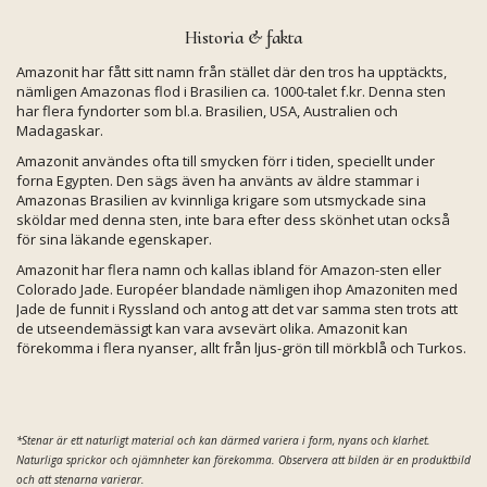
Historia & fakta
Amazonit har fått sitt namn från stället där den tros ha upptäckts,
nämligen Amazonas flod i Brasilien ca. 1000-talet f.kr. Denna sten
har flera fyndorter som bl.a. Brasilien, USA, Australien och
Madagaskar.
Amazonit användes ofta till smycken förr i tiden, speciellt under
forna Egypten. Den sägs även ha använts av äldre stammar i
Amazonas Brasilien av kvinnliga krigare som utsmyckade sina
sköldar med denna sten, inte bara efter dess skönhet utan också
för sina läkande egenskaper.
Amazonit har flera namn och kallas ibland för Amazon-sten eller
Colorado Jade. Européer blandade nämligen ihop Amazoniten med
Jade de funnit i Ryssland och antog att det var samma sten trots att
de utseendemässigt kan vara avsevärt olika. Amazonit kan
förekomma i flera nyanser, allt från ljus-grön till mörkblå och Turkos.
*Stenar är ett naturligt material och kan därmed variera i form, nyans och klarhet.
Naturliga sprickor och ojämnheter kan förekomma. Observera att bilden är en produktbild
och att stenarna varierar.