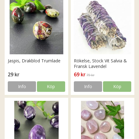
Jaspis, Drakblod Trumlade
Rökelse, Stock Vit Salvia &
Fransk Lavendel
29 kr
69 kr
79 kr
Info
Köp
Info
Köp