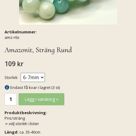
Artikelnummer:
amz-r6s
Amazonit, Sträng Rund
109 kr
Storlek
Endast få kvar i lagret (3 st)
Lägg i varukorg »
Produktbeskrivning:
Pris/sträng
➢
välj storlek i listan
Längd:
ca. 35-40cm