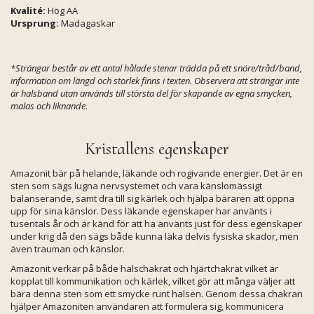
Kvalité:
Hög AA
Ursprung:
Madagaskar
*Strängar består av ett antal hålade stenar trädda på ett snöre/tråd/band,
information om längd och storlek finns i texten. Observera att strängar inte
är halsband utan används till största del för skapande av egna smycken,
malas och liknande.
Kristallens egenskaper
Amazonit bär på helande, läkande och rogivande energier. Det är en
sten som sägs lugna nervsystemet och vara känslomässigt
balanserande, samt dra till sig kärlek och hjälpa bäraren att öppna
upp för sina känslor. Dess läkande egenskaper har använts i
tusentals år och är känd för att ha använts just för dess egenskaper
under krig då den sägs både kunna läka delvis fysiska skador, men
även trauman och känslor.
Amazonit verkar på både halschakrat och hjärtchakrat vilket är
kopplat till kommunikation och kärlek, vilket gör att många väljer att
bära denna sten som ett smycke runt halsen. Genom dessa chakran
hjälper Amazoniten användaren att formulera sig, kommunicera