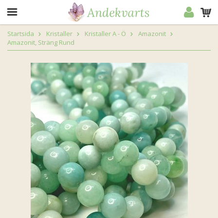
Startsida
Kristaller
Kristaller A - Ö
Amazonit
Amazonit, Sträng Rund