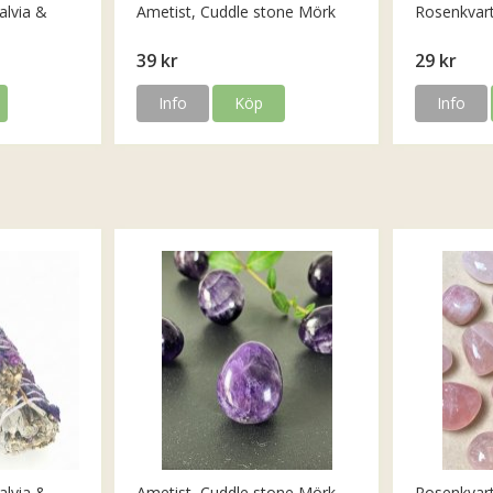
alvia &
Ametist, Cuddle stone Mörk
Rosenkvar
39 kr
29 kr
Info
Köp
Info
alvia &
Ametist, Cuddle stone Mörk
Rosenkvar