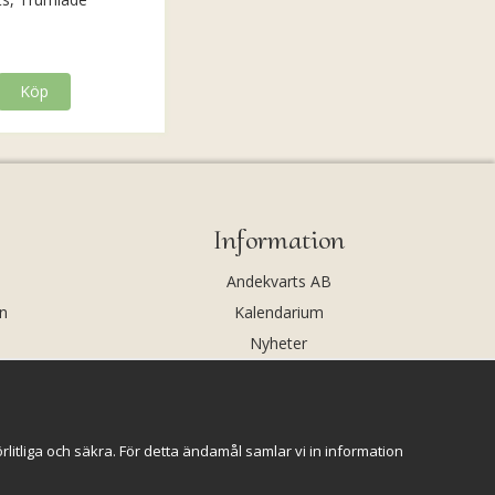
Köp
Information
Andekvarts AB
n
Kalendarium
Nyheter
Nyhetsbrev
Kristaller och fairtrade
Rena & Ladda kristaller
itliga och säkra. För detta ändamål samlar vi in information
GPSR