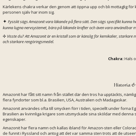
Kärlekens chakra verkar den genom att öppna upp och bli mottaglig för
personen själv har inom sig.
✦
Fysiskt sägs Amazonit vara läkande på flera sätt. Den sägs specifikt kunna 
kunna lugna nervsystemet, bära på läkande krafter och även vara användbar 
✣
Visste du? Att Amazonit är en kristall som är känslig för kemikalier, starkar
och starkare rengöringsmedel.
Chakra:
Hals o
Historia &
Amazonit har fått sitt namn från stället där den tros ha upptäckts, nämlig
flera fyndorter som bl.a. Brasilien, USA, Australien och Madagaskar.
Amazonit användes ofta till smycken förr i tiden, speciellt under forn
Brasilien av kvinnliga krigare som utsmyckade sina sköldar med denna s
egenskaper.
Amazonit har flera namn och kallas ibland för Amazon-sten eller Colo
de funnit i Ryssland och antog att det var samma sten trots att de uts