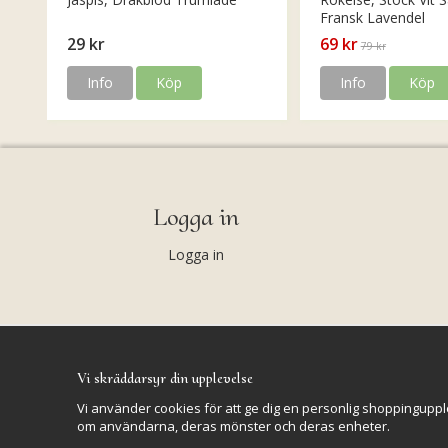
Fransk Lavendel
29 kr
69 kr
79 kr
Info
Köp
Info
Köp
Logga in
Logga in
Vi skräddarsyr din upplevelse
Vi använder cookies för att ge dig en personlig shoppinguppl
om användarna, deras mönster och deras enheter.