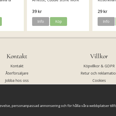
39 kr
29 kr
Info
Köp
Info
Kontakt
Villkor
Kontakt
Köpvillkor & GDPR
Återförsäljare
Retur och reklamatio
Jobba hos oss
Cookies
Om oss
Cookie-inställningar
evelse, personanpassad annonsering och för hålla våra webbplatser tillförl