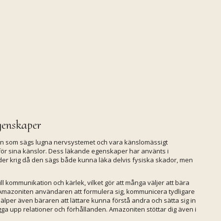
genskaper
ten som sägs lugna nervsystemet och vara känslomässigt
 för sina känslor. Dess läkande egenskaper har använts i
nder krig då den sägs både kunna läka delvis fysiska skador, men
ll kommunikation och kärlek, vilket gör att många väljer att bära
Amazoniten användaren att formulera sig, kommunicera tydligare
jälper även bäraren att lättare kunna förstå andra och sätta sig in
 bygga upp relationer och förhållanden. Amazoniten stöttar dig även i