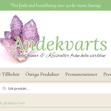
*Fri frakt vid beställning över 500kr inom Sverige
 Tillbehör
Övriga Produkter
Prenumerationer
Pre
t, på Matrix Torn