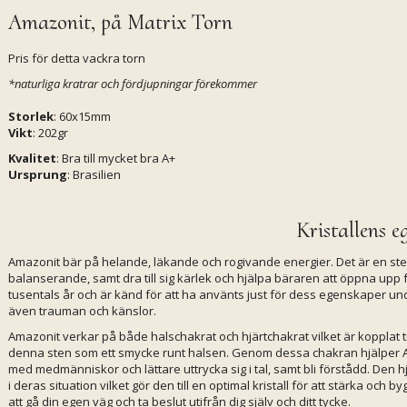
Amazonit, på Matrix Torn
Pris för detta vackra torn
*naturliga kratrar och fördjupningar förekommer
Storlek
: 60x15mm
Vikt
: 202gr
Kvalitet
: Bra till mycket bra A+
Ursprung
: Brasilien
Kristallens e
Amazonit bär på helande, läkande och rogivande energier. Det är en s
balanserande, samt dra till sig kärlek och hjälpa bäraren att öppna upp
tusentals år och är känd för att ha använts just för dess egenskaper u
även trauman och känslor.
Amazonit verkar på både halschakrat och hjärtchakrat vilket är kopplat ti
denna sten som ett smycke runt halsen. Genom dessa chakran hjälper 
med medmänniskor och lättare uttrycka sig i tal, samt bli förstådd. Den h
i deras situation vilket gör den till en optimal kristall för att stärka och
att gå din egen väg och ta beslut utifrån dig själv och ditt tycke.