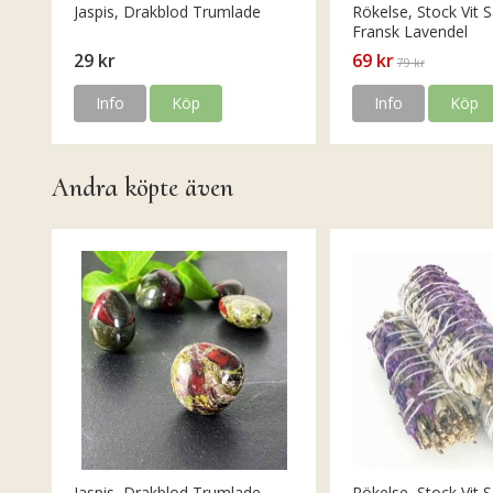
Jaspis, Drakblod Trumlade
Rökelse, Stock Vit S
Fransk Lavendel
29 kr
69 kr
79 kr
Info
Köp
Info
Köp
Andra köpte även
Jaspis, Drakblod Trumlade
Rökelse, Stock Vit S