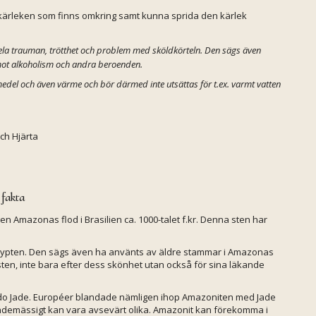
 kärleken som finns omkring samt kunna sprida den kärlek
hela trauman, trötthet och problem med sköldkörteln. Den sägs även
mot alkoholism och andra beroenden.
e medel och även värme och bör därmed inte utsättas för t.ex. varmt vatten
ch Hjärta
 fakta
en Amazonas flod i Brasilien ca. 1000-talet f.kr. Denna sten har
a Egypten. Den sägs även ha använts av äldre stammar i Amazonas
ten, inte bara efter dess skönhet utan också för sina läkande
rado Jade. Européer blandade nämligen ihop Amazoniten med Jade
eendemässigt kan vara avsevärt olika. Amazonit kan förekomma i