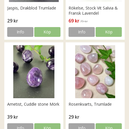
Jaspis, Drakblod Trumlade
Rökelse, Stock Vit Salvia &
Fransk Lavendel
29 kr
69 kr
79 kr
Info
Köp
Info
Köp
Ametist, Cuddle stone Mörk
Rosenkvarts, Trumlade
39 kr
29 kr
Info
Köp
Info
Köp