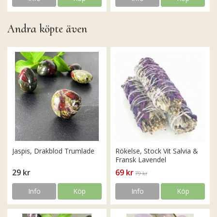
Andra köpte även
Jaspis, Drakblod Trumlade
Rökelse, Stock Vit Salvia &
Fransk Lavendel
29 kr
69 kr
79 kr
Info
Köp
Info
Köp