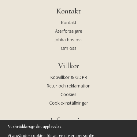
Kontakt
Kontakt
Återförsäljare
Jobba hos oss
Om oss
Villkor
Köpvillkor & GDPR
Retur och reklamation
Cookies
Cookie-inställningar
Information
Vi skräddarsyr din upplevelse
Andekvarts AB
Vi använder cookies för att ge dig en personlig