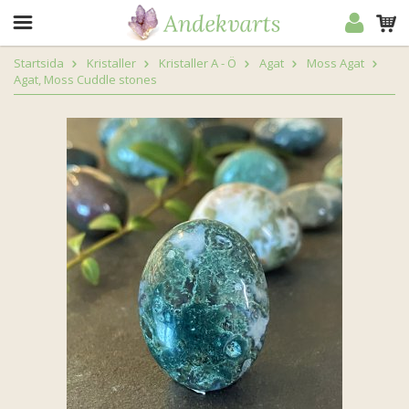
Startsida
Kristaller
Kristaller A - Ö
Agat
Moss Agat
Agat, Moss Cuddle stones