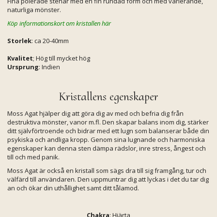
Fina polerade stenar med en fin rundad form och med varierande,
naturliga mönster.
Köp informationskort om kristallen här
Storlek
: ca 20-40mm
Kvalitet
; Hög till mycket hög
Ursprung
: Indien
Kristallens egenskaper
Moss Agat hjälper dig att göra dig av med och befria dig från
destruktiva mönster, vanor m.fl. Den skapar balans inom dig, stärker
ditt självförtroende och bidrar med ett lugn som balanserar både din
psykiska och andliga kropp. Genom sina lugnande och harmoniska
egenskaper kan denna sten dämpa rädslor, inre stress, ångest och
till och med panik.
Moss Agat är också en kristall som sägs dra till sig framgång, tur och
välfärd till användaren. Den uppmuntrar dig att lyckas i det du tar dig
an och ökar din uthållighet samt ditt tålamod.
Chakra
: Hjärta