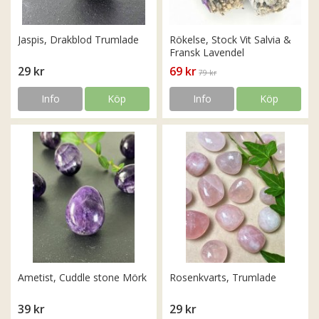
Jaspis, Drakblod Trumlade
Rökelse, Stock Vit Salvia &
Fransk Lavendel
29 kr
69 kr
79 kr
Info
Köp
Info
Köp
Ametist, Cuddle stone Mörk
Rosenkvarts, Trumlade
39 kr
29 kr