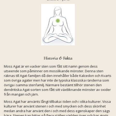
Historia & Fakta
Moss Agat är en vacker sten som fått sitt namn genom dess
utseende som påminner om mosslikande mönster. Denna sten
räknas till Agat-familjen då den innehåller både Kalcedon och Kvarts
som övriga agater men har inte de typiska klassiska ränderna som
övriga i samma stenfamilj. Närmare bestämt tillhör stenen den
dendritiska Agat-sorten som fått sitt växtliknande mönster av oxider
från mangan och järn.
Moss Agat har använts långt tillbaka i tiden och i olika kulturer. Vissa
kulturer har använt stenen i och med smycken och dess skönhet
medan andra har använt den i och med dess egenskaper den sägs
bära. Stenen kan hittas på flera ställen världen över och har gjorts