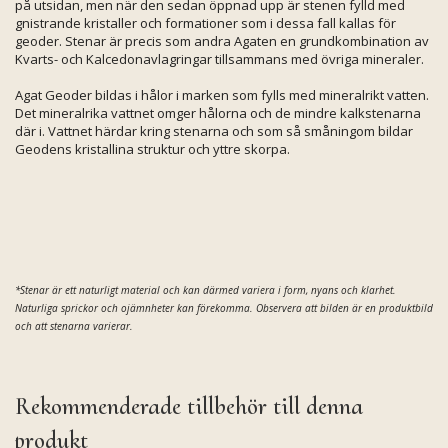
på utsidan, men när den sedan öppnad upp är stenen fylld med
gnistrande kristaller och formationer som i dessa fall kallas för
geoder. Stenar är precis som andra Agaten en grundkombination av
Kvarts- och Kalcedonavlagringar tillsammans med övriga mineraler.
Agat Geoder bildas i hålor i marken som fylls med mineralrikt vatten.
Det mineralrika vattnet omger hålorna och de mindre kalkstenarna
där i. Vattnet härdar kring stenarna och som så småningom bildar
Geodens kristallina struktur och yttre skorpa.
*Stenar är ett naturligt material och kan därmed variera i form, nyans och klarhet.
Naturliga sprickor och ojämnheter kan förekomma. Observera att bilden är en produktbild
och att stenarna varierar.
Rekommenderade tillbehör till denna
produkt