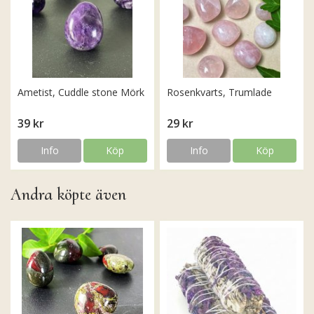
Ametist, Cuddle stone Mörk
Rosenkvarts, Trumlade
39 kr
29 kr
Info
Köp
Info
Köp
Andra köpte även