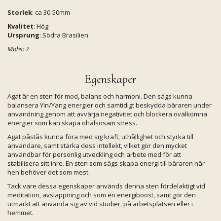
Storlek
: ca 30-50mm
Kvalitet
: Hög
Ursprung
: Södra Brasilien
Mohs: 7
Egenskaper
Agat är en sten för mod, balans och harmoni. Den sägs kunna
balansera Yin/Yang energier och samtidigt beskydda bäraren under
användning genom att avvärja negativitet och blockera ovälkomna
energier som kan skapa ohälsosam stress.
Agat påstås kunna föra med sig kraft, uthållighet och styrka till
användare, samt stärka dess intellekt, vilket gör den mycket
användbar för personlig utveckling och arbete med för att
stabilisera sitt inre. En sten som sägs skapa energi till bäraren när
hen behöver det som mest.
Tack vare dessa egenskaper används denna sten fördelaktigt vid
meditation, avslappning och som en energiboost, samt gör den
utmärkt att använda sig av vid studier, på arbetsplatsen eller i
hemmet.