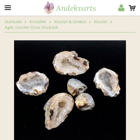
Startsida
Kristaller
Kluster & Grottor
Kluster
Agat, Geoder Ocos Storpack