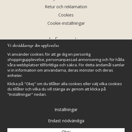
Retur och reklamation
Cookies
Cookie-inställningar
Information
Vi skräddarsyr din upplevelse
Andekvarts AB
Vi använder cookies för att ge dig en personlig
Kalendarium
shoppingupplevelse, personanpassad annonsering och för hålla
våra webbplatser tillförlitliga och säkra. För detta ändamål samlar
Nyheter
vi in information om användarna, deras mönster och deras
enheter.
Nyhetsbrev
Klicka på "Okej" om du tillåter alla cookies eller välj vilka cookies
Kristaller och fairtrade
du tillåter och vilka du vill stänga av genom att klicka på
Rena & Ladda kristaller
"Inställningar" nedan.
GPSR
Inställningar
Endast nödvändiga
Okej