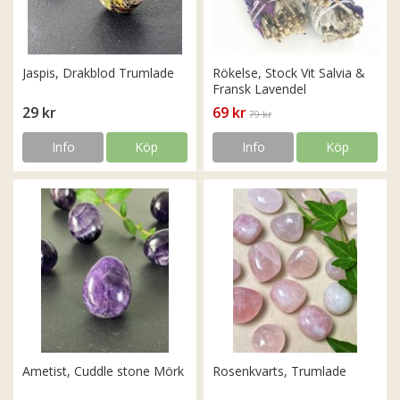
Jaspis, Drakblod Trumlade
Rökelse, Stock Vit Salvia &
Fransk Lavendel
29 kr
69 kr
79 kr
Info
Köp
Info
Köp
Ametist, Cuddle stone Mörk
Rosenkvarts, Trumlade