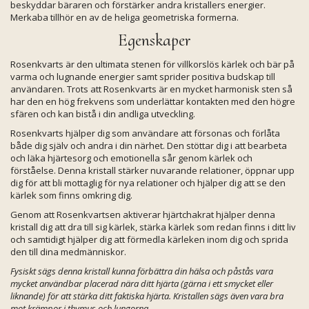
beskyddar bäraren och förstärker andra kristallers energier.
Merkaba tillhör en av de heliga geometriska formerna.
Egenskaper
Rosenkvarts är den ultimata stenen för villkorslös kärlek och bär på
varma och lugnande energier samt sprider positiva budskap till
användaren. Trots att Rosenkvarts är en mycket harmonisk sten så
har den en hög frekvens som underlättar kontakten med den högre
sfären och kan bistå i din andliga utveckling.
Rosenkvarts hjälper dig som användare att försonas och förlåta
både dig själv och andra i din närhet. Den stöttar dig i att bearbeta
och läka hjärtesorg och emotionella sår genom kärlek och
förståelse. Denna kristall stärker nuvarande relationer, öppnar upp
dig för att bli mottaglig för nya relationer och hjälper dig att se den
kärlek som finns omkring dig.
Genom att Rosenkvartsen aktiverar hjärtchakrat hjälper denna
kristall dig att dra till sig kärlek, stärka kärlek som redan finns i ditt liv
och samtidigt hjälper dig att förmedla kärleken inom dig och sprida
den till dina medmänniskor.
Fysiskt sägs denna kristall kunna förbättra din hälsa och påstås vara
mycket användbar placerad nära ditt hjärta (gärna i ett smycket eller
liknande) för att stärka ditt faktiska hjärta. Kristallen sägs även vara bra
mot krämpor i thymus och lungorna.