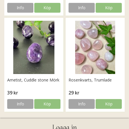
Info
Köp
Info
Köp
Ametist, Cuddle stone Mörk
Rosenkvarts, Trumlade
39 kr
29 kr
Info
Köp
Info
Köp
Logga in