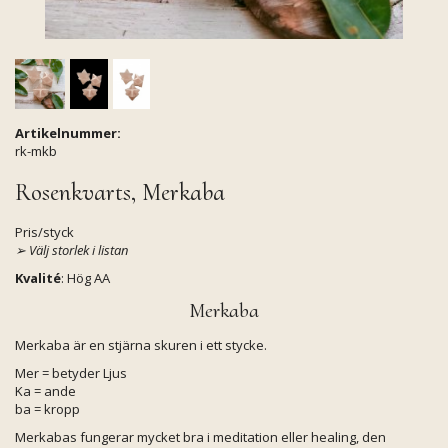
Artikelnummer:
rk-mkb
Rosenkvarts, Merkaba
Pris/styck
➢ V
älj storlek i listan
Kvalité
: Hög AA
Merkaba
Merkaba är en stjärna skuren i ett stycke.
Mer = betyder Ljus
Ka = ande
ba = kropp
Merkabas fungerar mycket bra i meditation eller healing, den