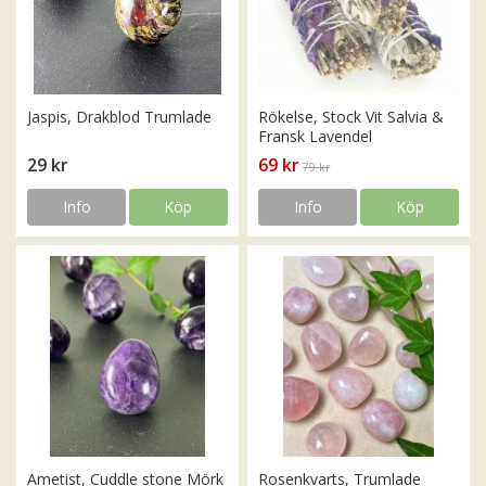
Jaspis, Drakblod Trumlade
Rökelse, Stock Vit Salvia &
Fransk Lavendel
29 kr
69 kr
79 kr
Info
Köp
Info
Köp
Ametist, Cuddle stone Mörk
Rosenkvarts, Trumlade