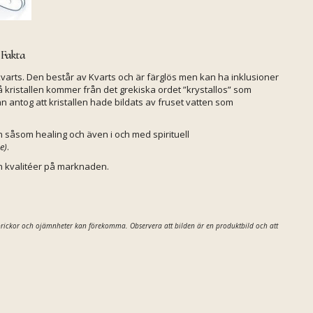
 Fakta
llkvarts. Den består av Kvarts och är färglös men kan ha inklusioner
å kristallen kommer från det grekiska ordet ”krystallos” som
Man antog att kristallen hade bildats av fruset vatten som
 såsom healing och även i och med spirituell
e)
.
ch kvalitéer på marknaden.
sprickor och ojämnheter kan förekomma. Observera att bilden är en produktbild och att