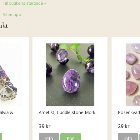
Till butikens startsida »
Sitemap »
ukt
alvia &
Ametist, Cuddle stone Mörk
Rosenkvar
39 kr
29 kr
Info
Köp
Info