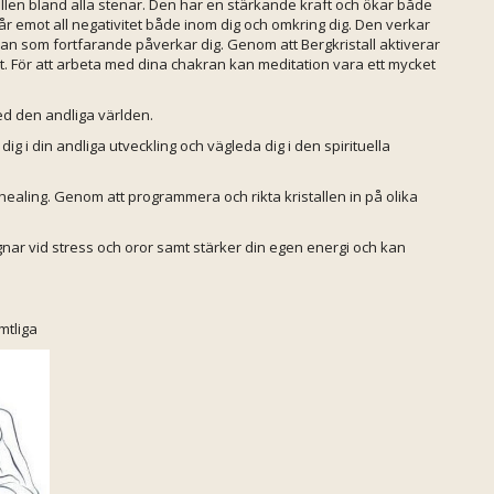
tallen bland alla stenar. Den har en stärkande kraft och ökar både
r emot all negativitet både inom dig och omkring dig. Den verkar
uman som fortfarande påverkar dig. Genom att Bergkristall aktiverar
et. För att arbeta med dina chakran kan meditation vara ett mycket
med den andliga världen.
ig i din andliga utveckling och vägleda dig i den spirituella
 healing. Genom att programmera och rikta kristallen in på olika
gnar vid stress och oror samt stärker din egen energi och kan
mtliga