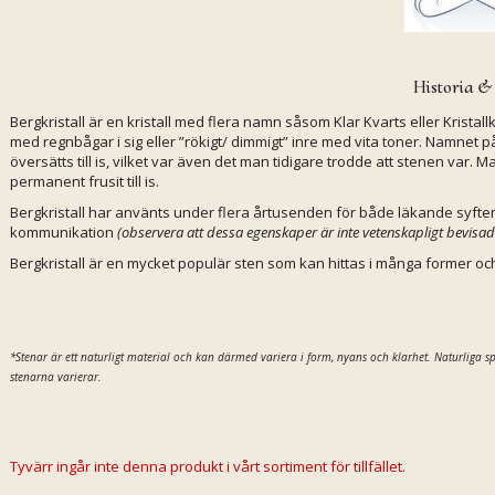
Historia &
Bergkristall är en kristall med flera namn såsom Klar Kvarts eller Krista
med regnbågar i sig eller ”rökigt/ dimmigt” inre med vita toner. Namnet p
översätts till is, vilket var även det man tidigare trodde att stenen var. 
permanent frusit till is.
Bergkristall har använts under flera årtusenden för både läkande syften
kommunikation
(observera att dessa egenskaper är inte vetenskapligt bevisad
Bergkristall är en mycket populär sten som kan hittas i många former o
*Stenar är ett naturligt material och kan därmed
variera i form, nyans och klarhet. Naturliga 
stenarna varierar.
Tyvärr ingår inte denna produkt i vårt sortiment för tillfället.