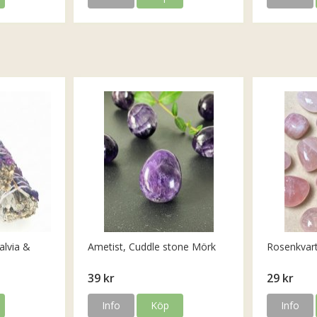
alvia &
Ametist, Cuddle stone Mörk
Rosenkvar
39 kr
29 kr
Info
Köp
Info