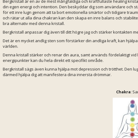
Bergkristall är en av de mest mångfaldiga och kraftfullaste healing kris
din egen energi och intention. Den beskyddar dig som användare och stå
för ett inre lugn genom att ta bort emotionella smärtor och tidigare tra
och rätar ut alla dina chakran kan den skapa en inre balans och stabilit
bra alternativ med denna kristall.
Bergkristall anpassar dig även till ditt högre jag och stärker kontakten 
Det är en mycket andlig sten som förstärker din andliga kraft, kan hjälpa d
världen.
Denna kristall stärker och renar din aura, samt används fördelaktigt vid
energipunkter kan du hela direkt ett specifikt område.
Bergkristall sägs även kunna hjälpa mot depression och trötthet. Den lu
därmed hjälpa dig att manifestera dina innersta drömmar.
Chakra
: Sa