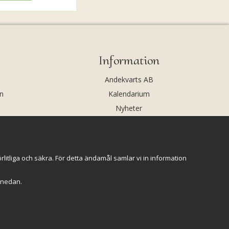
Information
Andekvarts AB
n
Kalendarium
Nyheter
Nyhetsbrev
Kristaller och fairtrade
Rena & Ladda kristaller
itliga och säkra. För detta ändamål samlar vi in information
GPSR
r" nedan.