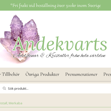
*Fri frakt vid beställning över 500kr inom Sverige
 Tillbehör
Övriga Produkter
Prenumerationer
Pre
istall, Merkaba