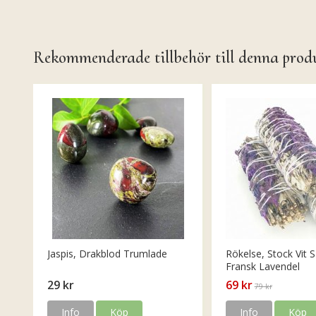
Rekommenderade tillbehör till denna prod
Jaspis, Drakblod Trumlade
Rökelse, Stock Vit S
Fransk Lavendel
29 kr
69 kr
79 kr
Info
Köp
Info
Köp