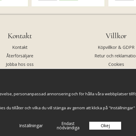
Kontakt
Villkor
Kontakt
Köpvillkor & GDPR
Återförsäljare
Retur och reklamatio
Jobba hos oss
Cookies
Om oss
Cookie-inställningar
evelse, personanpassad annonsering och för hålla våra webbplatser tillförl
kies du tillåter och vilka du vill stänga av genom att klicka på "Inställninga
Endast
Inställningar
Okej
nödvändiga