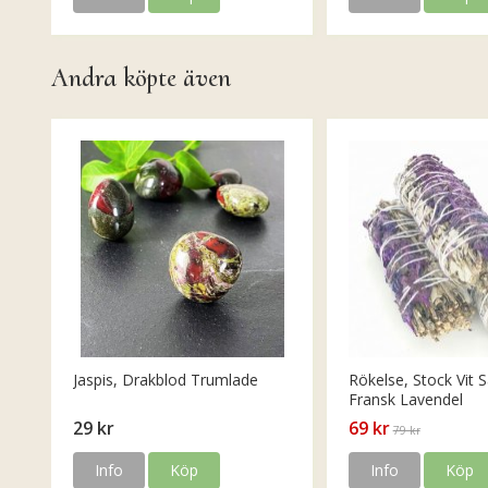
Andra köpte även
Jaspis, Drakblod Trumlade
Rökelse, Stock Vit S
Fransk Lavendel
29 kr
69 kr
79 kr
Info
Köp
Info
Köp