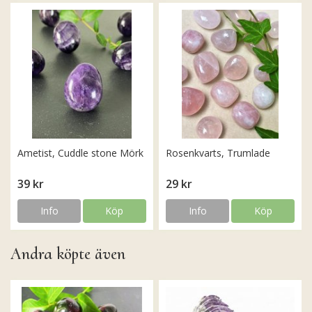
Ametist, Cuddle stone Mörk
Rosenkvarts, Trumlade
39 kr
29 kr
Info
Köp
Info
Köp
Andra köpte även