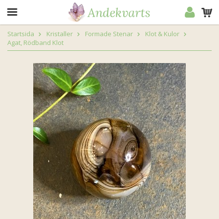
Startsida
Kristaller
Formade Stenar
Klot & Kulor
Agat, Rödband Klot