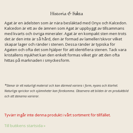
Historia & Fakta
Agat är en ädelsten som är nära besläktad med Onyx och Kalcedon.
Kalcedon är ett av de ämnen som Agat är uppbyggt av tillsammans
med kvarts och övriga mineraler. Agat är en kompakt sten men trots
det är den inte är så hård, den är formad av lameller/skivor vilket
skapar lager och ränder i stenen. Dessa ränder är typiska för
Agaten och ofta det som hjälper för att identifiera stenen. Tack vara
kristallens mjukhet kan den enkelt formas vilket gör att den ofta
hittas på marknaden i smyckesform.
*
Stenar är ett naturligt material och kan därmed variera i form, nyans och
klarhet.
Naturliga sprickor och ojämnheter kan förekomma.
Observera att bilden är en produktbild
och att stenarna varierar.
Tyvärr ingår inte denna produkt i vårt sortiment för tillfället.
Till butikens startsida »