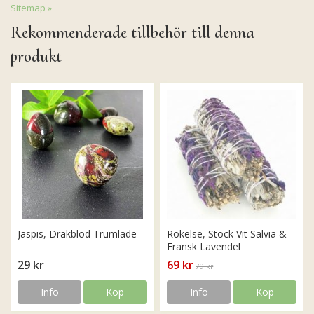
Sitemap »
Rekommenderade tillbehör till denna
produkt
Jaspis, Drakblod Trumlade
Rökelse, Stock Vit Salvia &
Fransk Lavendel
29 kr
69 kr
79 kr
Info
Köp
Info
Köp