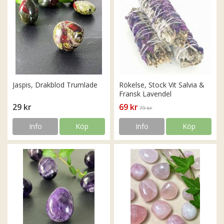
Jaspis, Drakblod Trumlade
Rökelse, Stock Vit Salvia &
Fransk Lavendel
29 kr
69 kr
79 kr
Info
Köp
Info
Köp