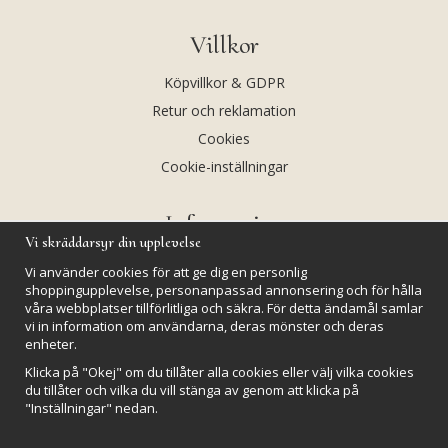
Villkor
Köpvillkor & GDPR
Retur och reklamation
Cookies
Cookie-inställningar
Information
Vi skräddarsyr din upplevelse
Andekvarts AB
Vi använder cookies för att ge dig en personlig
Kalendarium
shoppingupplevelse, personanpassad annonsering och för hålla
våra webbplatser tillförlitliga och säkra. För detta ändamål samlar
Nyheter
vi in information om användarna, deras mönster och deras
enheter.
Nyhetsbrev
Klicka på "Okej" om du tillåter alla cookies eller välj vilka cookies
Kristaller och fairtrade
du tillåter och vilka du vill stänga av genom att klicka på
Rena & Ladda kristaller
"Inställningar" nedan.
GPSR